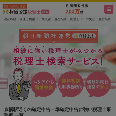
月間閲覧件数
朝日新聞社運営
200万
超
遺産相続 税理士検索
東京都 遺産相続 税理士
中央区 遺産相続 
京橋駅近くの確定申告・準確定申告に強い税理士事
務所 一覧