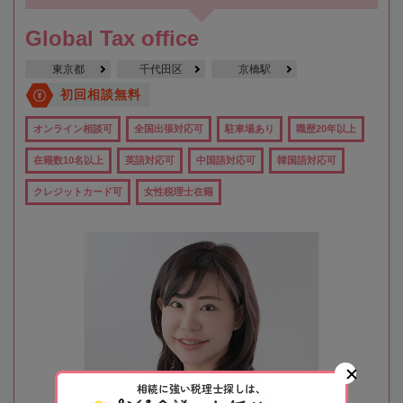
Global Tax office
東京都
千代田区
京橋駅
初回相談無料
オンライン相談可
全国出張対応可
駐車場あり
職歴20年以上
在籍数10名以上
英語対応可
中国語対応可
韓国語対応可
クレジットカード可
女性税理士在籍
相続に強い税理士探しは、