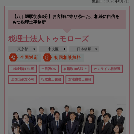
更新日：2026年8月7日
【八丁堀駅徒歩3分】お客様に寄り添った、相続に自信を
もつ税理士事務所
税理士法人トゥモローズ
東京都
中央区
日本橋駅
全国対応
初回相談無料
19時以降TEL可
土日祝OK
在籍数10名以上
オンライン相談可
全国出張対応可
行政書士在籍
女性税理士在籍