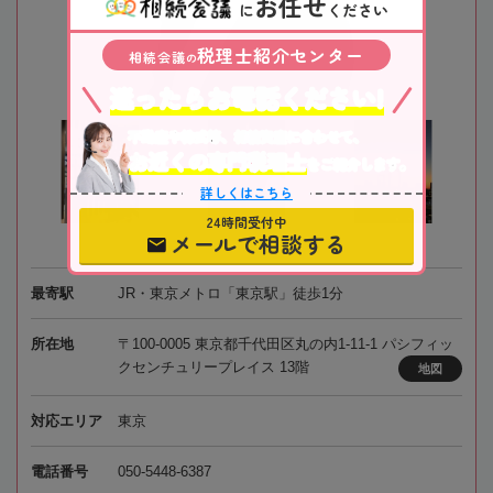
お任せ
に
ください
税理士紹介センター
相続会議
の
迷ったらお電話ください!
不動産や株式等、相続資産に合わせて、
お近くの専門税理士
をご紹介します。
詳しくはこちら
24時間受付中
メールで相談する
最寄駅
JR・東京メトロ「東京駅」徒歩1分
所在地
〒100-0005 東京都千代田区丸の内1-11-1 パシフィッ
クセンチュリープレイス 13階
地図
対応エリア
東京
電話番号
050-5448-6387