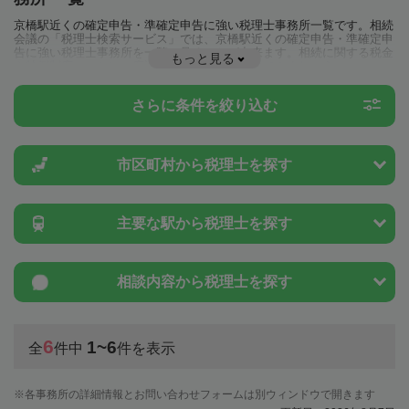
京橋駅近くの確定申告・準確定申告に強い税理士事務所一覧です。相続
会議の「税理士検索サービス」では、京橋駅近くの確定申告・準確定申
告に強い税理士事務所を一覧で見ることが出来ます。相続に関する税金
もっと見る
や特例制度のことは一度近隣の税理士に相談してみましょう。
さらに条件を絞り込む
市区町村から
税理士を探す
主要な駅から
税理士を探す
相談内容から
税理士を探す
6
1~6
全
件中
件を表示
各事務所の詳細情報とお問い合わせフォームは別ウィンドウで開きます