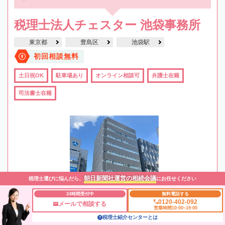
税理士法人チェスター 池袋事務所
東京都
豊島区
池袋駅
初回相談無料
土日祝OK
駐車場あり
オンライン相談可
弁護士在籍
司法書士在籍
朝日新聞社運営の相続会議
税理士選びに悩んだら、
にお任せください
24時間受付中
無料電話する
0120-402-092
メールで相談する
営業時間10:00~19:00
税理士紹介センターとは