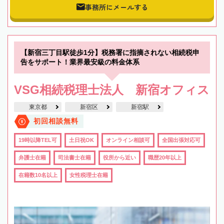
事務所にメールする
【新宿三丁目駅徒歩1分】税務署に指摘されない相続税申
告をサポート！業界最安級の料金体系
VSG相続税理士法人 新宿オフィス
東京都
新宿区
新宿駅
初回相談無料
19時以降TEL可
土日祝OK
オンライン相談可
全国出張対応可
弁護士在籍
司法書士在籍
役所から近い
職歴20年以上
在籍数10名以上
女性税理士在籍