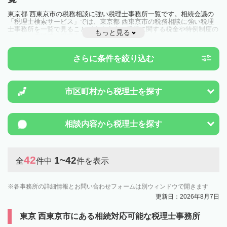
東京都 西東京市の税務相談に強い税理士事務所一覧です。相続会議の
「税理士検索サービス」では、東京都 西東京市の税務相談に強い税理
士事務所を一覧で見ることが出来ます。相続に関する税金や特例制度の
もっと見る
ことは一度近隣の税理士に相談してみましょう。
さらに条件を絞り込む
市区町村から
税理士を探す
相談内容から
税理士を探す
42
1~42
全
件中
件を表示
各事務所の詳細情報とお問い合わせフォームは別ウィンドウで開きます
更新日：2026年8月7日
東京 西東京市にある相続対応可能な税理士事務所