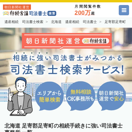
月間閲覧件数
朝日新聞社運営
200万
超
遺産相続 司法書士検索
北海道 遺産相続 司法書士
足寄郡足寄町 
北海道 足寄郡足寄町の相続手続きに強い司法書士