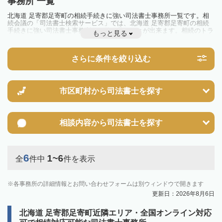
事務所 一覧
北海道 足寄郡足寄町の相続手続きに強い司法書士事務所一覧です。相
続会議の「司法書士検索サービス」では、北海道 足寄郡足寄町の相続
手続きに強い司法書士事務所を一覧で見ることが出来ます。相続のトラ
もっと見る
ブルやお悩みを抱えている方は一度近隣の司法書士に相談してみましょ
う。
さらに条件を絞り込む
市区町村から
司法書士を探す
相談内容から
司法書士を探す
6
1~6
全
件中
件を表示
各事務所の詳細情報とお問い合わせフォームは別ウィンドウで開きます
更新日：2026年8月6日
北海道 足寄郡足寄町近隣エリア・全国オンライン対応