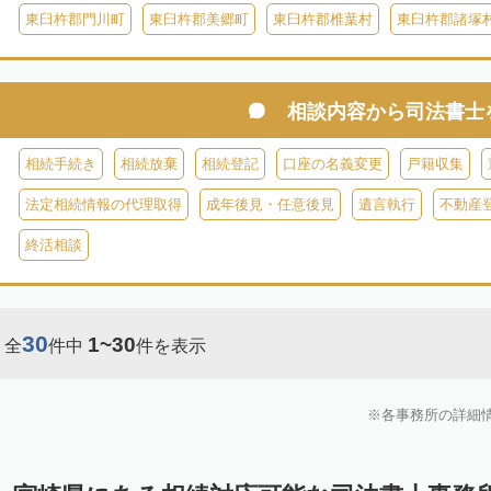
東臼杵郡門川町
東臼杵郡美郷町
東臼杵郡椎葉村
東臼杵郡諸塚
相談内容から
司法書士
相続手続き
相続放棄
相続登記
口座の名義変更
戸籍収集
法定相続情報の代理取得
成年後見・任意後見
遺言執行
不動産
終活相談
30
1~30
全
件中
件を表示
各事務所の詳細