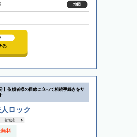
号
地図
中
せる
0分】依頼者様の目線に立って相続手続きをサ
す
法人ロック
都城市
談無料