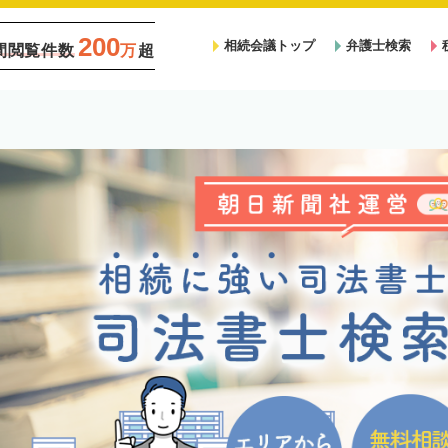
200
相続会議トップ
弁護士検索
間閲覧件数
万
超