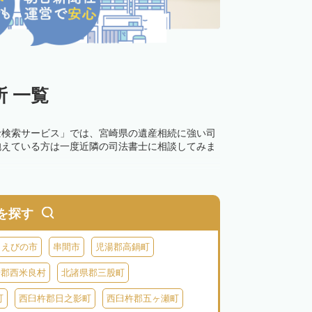
 一覧
士検索サービス」では、宮崎県の遺産相続に強い司
抱えている方は一度近隣の司法書士に相談してみま
を探す
えびの市
串間市
児湯郡高鍋町
湯郡西米良村
北諸県郡三股町
町
西臼杵郡日之影町
西臼杵郡五ヶ瀬町