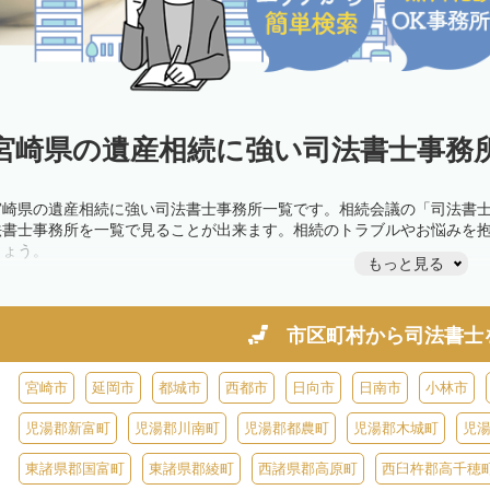
宮崎県の遺産相続に強い司法書士事務所
宮崎県の遺産相続に強い司法書士事務所一覧です。相続会議の「司法書
法書士事務所を一覧で見ることが出来ます。相続のトラブルやお悩みを
しょう。
もっと見る
市区町村から
司法書士
宮崎市
延岡市
都城市
西都市
日向市
日南市
小林市
児湯郡新富町
児湯郡川南町
児湯郡都農町
児湯郡木城町
児
東諸県郡国富町
東諸県郡綾町
西諸県郡高原町
西臼杵郡高千穂