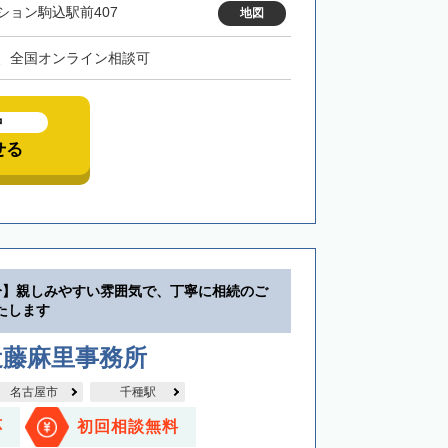
ション駒込駅前407
地図
、全国オンライン相談可
中
せる
分】親しみやすい雰囲気で、丁寧に相続のご
たします
近藤麻里事務所
名古屋市
千種駅
応
初回相談無料