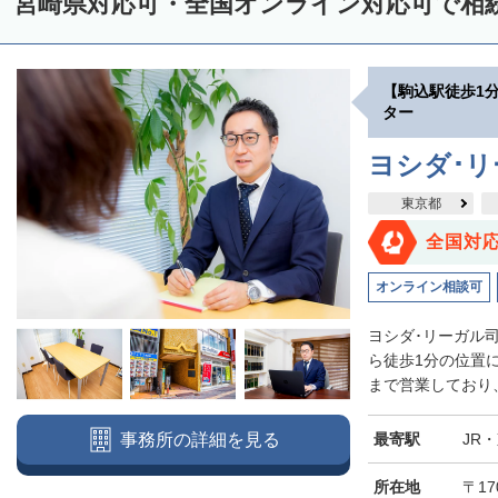
宮崎県対応可・全国オンライン対応可で相
【駒込駅徒歩1
ター
ヨシダ･
東京都
全国対
オンライン相談可
ヨシダ･リーガル
ら徒歩1分の位置
まで営業しており、
最寄駅
JR
事務所の詳細を見る
所在地
〒17