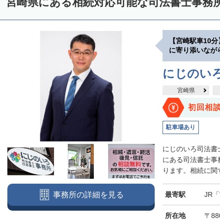
宮崎県にある相続対応可能な司法書士事務
【宮崎駅車10
に寄り添いなが
にじのい
宮崎県
初回相
駐車場あり
にじのいろ司法書
にある司法書士事
ります。相続に関す
最寄駅
JR
事務所の詳細を見る
所在地
〒88