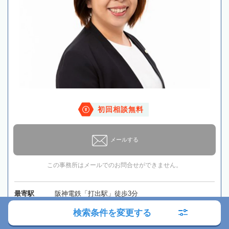
初回相談無料
メールする
この事務所はメールでのお問合せができません。
最寄駅
阪神電鉄「打出駅」徒歩3分
検索条件を変更する
所在地
〒659-0025 兵庫県芦屋市浜町2-6 シティープラザ芦屋
101号室
地図