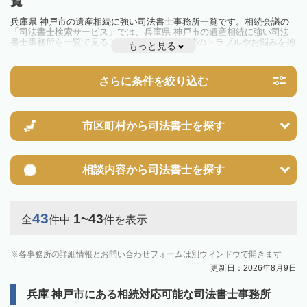
覧
兵庫県 神戸市の遺産相続に強い司法書士事務所一覧です。相続会議の
「司法書士検索サービス」では、兵庫県 神戸市の遺産相続に強い司法
書士事務所を一覧で見ることが出来ます。相続のトラブルやお悩みを抱
もっと見る
えている方は一度近隣の司法書士に相談してみましょう。
さらに条件を絞り込む
市区町村から
司法書士を探す
相談内容から
司法書士を探す
43
1~43
全
件中
件を表示
各事務所の詳細情報とお問い合わせフォームは別ウィンドウで開きます
更新日：2026年8月9日
兵庫 神戸市にある相続対応可能な司法書士事務所