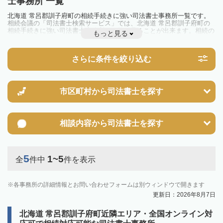
士事務所 一覧
北海道 常呂郡訓子府町の相続手続きに強い司法書士事務所一覧です。
相続会議の「司法書士検索サービス」では、北海道 常呂郡訓子府町の
相続手続きに強い司法書士事務所を一覧で見ることが出来ます。相続の
もっと見る
トラブルやお悩みを抱えている方は一度近隣の司法書士に相談してみま
しょう。
さらに条件を絞り込む
市区町村から
司法書士を探す
相談内容から
司法書士を探す
5
1~5
全
件中
件を表示
各事務所の詳細情報とお問い合わせフォームは別ウィンドウで開きます
更新日：2026年8月7日
北海道 常呂郡訓子府町近隣エリア・全国オンライン対