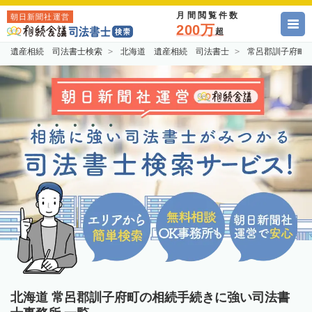
月間閲覧件数
朝日新聞社運営
200万
超
遺産相続 司法書士検索
北海道 遺産相続 司法書士
常呂郡訓子府町
北海道 常呂郡訓子府町の相続手続きに強い司法書