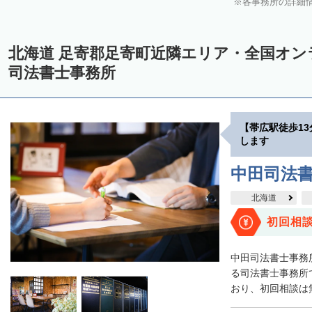
各事務所の詳細
中川郡美深町
中川郡音威子府村
中川郡中川町
中川郡幕別町
雨竜郡幌加内町
増毛郡増毛町
留萌郡小平町
苫前郡苫前町
北海道 足寄郡足寄町近隣エリア・全国オ
天塩郡遠別町
天塩郡天塩町
天塩郡豊富町
天塩郡幌延町
宗
司法書士事務所
枝幸郡中頓別町
枝幸郡枝幸町
礼文郡礼文町
利尻郡利尻町
網走郡津別町
網走郡大空町
斜里郡斜里町
斜里郡清里町
斜
【帯広駅徒歩1
常呂郡置戸町
常呂郡佐呂間町
紋別郡遠軽町
紋別郡湧別町
します
紋別郡西興部村
紋別郡雄武町
有珠郡壮瞥町
白老郡白老町
中田司法
浦河郡浦河町
様似郡様似町
幌泉郡えりも町
日高郡新ひだか町
北海道
河東郡上士幌町
河東郡鹿追町
河西郡芽室町
河西郡中札内村
初回相
足寄郡足寄町
広尾郡広尾町
足寄郡陸別町
十勝郡浦幌町
釧路
中田司法書士事務
川上郡標茶町
川上郡弟子屈町
阿寒郡鶴居村
白糠郡白糠町
る司法書士事務所で
おり、初回相談は無
標津郡標津町
目梨郡羅臼町