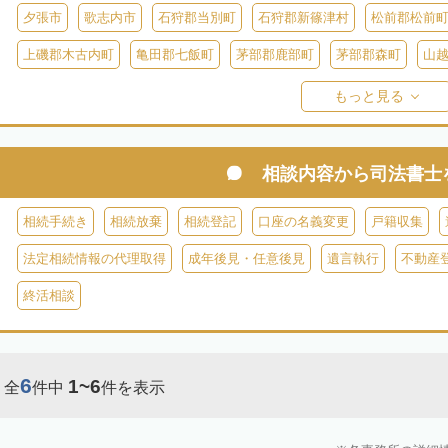
夕張市
歌志内市
石狩郡当別町
石狩郡新篠津村
松前郡松前
上磯郡木古内町
亀田郡七飯町
茅部郡鹿部町
茅部郡森町
山
檜山郡上ノ国町
檜山郡厚沢部町
爾志郡乙部町
奥尻郡奥尻町
もっと見る
島牧郡島牧村
寿都郡寿都町
寿都郡黒松内町
磯谷郡蘭越町
虻田郡真狩村
虻田郡留寿都村
虻田郡喜茂別町
虻田郡京極町
相談内容から
司法書士
岩内郡共和町
岩内郡岩内町
二海郡八雲町
古宇郡泊村
古宇
相続手続き
相続放棄
相続登記
口座の名義変更
戸籍収集
余市郡仁木町
余市郡余市町
余市郡赤井川村
空知郡南幌町
法定相続情報の代理取得
成年後見・任意後見
遺言執行
不動産
空知郡上富良野町
空知郡中富良野町
空知郡南富良野町
夕張郡
終活相談
樺戸郡月形町
樺戸郡浦臼町
樺戸郡新十津川町
雨竜郡妹背牛町
雨竜郡北竜町
雨竜郡沼田町
勇払郡占冠村
勇払郡厚真町
勇
6
1~6
全
件中
件を表示
上川郡東神楽町
上川郡鷹栖町
上川郡当麻町
上川郡比布町
上川郡美瑛町
上川郡和寒町
上川郡剣淵町
上川郡下川町
上