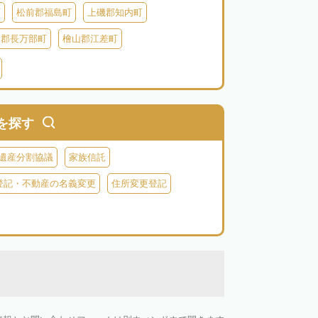
町
松前郡福島町
上磯郡知内町
越郡長万部町
檜山郡江差町
瀬棚郡今金町
久遠郡せたな町
虻田郡ニセコ町
虻田郡倶知安町
虻田郡豊浦町
虻田郡洞爺湖町
を探す
郡神恵内村
古平郡古平町
積丹郡積丹町
遺産分割協議
家族信託
空知郡奈井江町
空知郡上砂川町
登記・不動産の名義変更
住所変更登記
由仁町
夕張郡長沼町
夕張郡栗山町
雨竜郡秩父別町
雨竜郡雨竜町
払郡安平町
勇払郡むかわ町
上川郡愛別町
上川郡上川町
上川郡東川町
川郡新得町
上川郡清水町
中川郡本別町