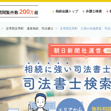
200
相続会議トップ
弁護士検索
間閲覧件数
万
超
足寄郡足寄町 遺産相続 司法書士
足寄郡足寄町 口座の名義変更 司法