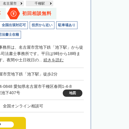
名古屋市
千種駅
応
初回相談無料
全国出張対応可
役所から近い
駐車場あり
司法書士在籍
事務所は、名古屋市営地下鉄「池下駅」から徒
る司法書士事務所です。平日は9時から18時ま
。夜間や土日祝日の...
続きを読む
屋市営地下鉄「池下駅」徒歩2分
4-0848 愛知県名古屋市千種区春岡1-4-8
E池下407号
地図
、全国オンライン相談可
中