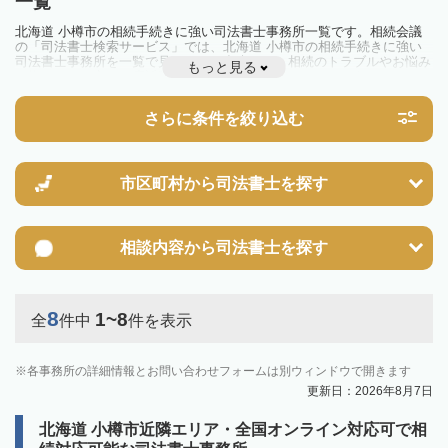
一覧
北海道 小樽市の相続手続きに強い司法書士事務所一覧です。相続会議
の「司法書士検索サービス」では、北海道 小樽市の相続手続きに強い
司法書士事務所を一覧で見ることが出来ます。相続のトラブルやお悩み
もっと見る
を抱えている方は一度近隣の司法書士に相談してみましょう。
さらに条件を絞り込む
市区町村から
司法書士を探す
相談内容から
司法書士を探す
8
1~8
全
件中
件を表示
各事務所の詳細情報とお問い合わせフォームは別ウィンドウで開きます
更新日：2026年8月7日
北海道 小樽市近隣エリア・全国オンライン対応可で相