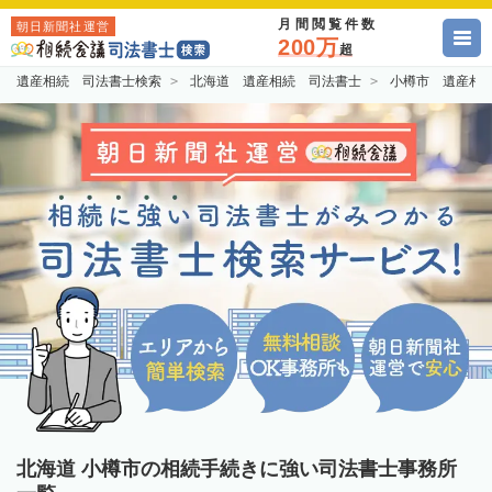
月間閲覧件数
朝日新聞社運営
200万
超
遺産相続 司法書士検索
北海道 遺産相続 司法書士
小樽市 遺産相
北海道 小樽市の相続手続きに強い司法書士事務所