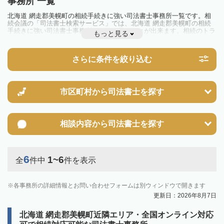
事務所 一覧
北海道 網走郡美幌町の相続手続きに強い司法書士事務所一覧です。相
続会議の「司法書士検索サービス」では、北海道 網走郡美幌町の相続
手続きに強い司法書士事務所を一覧で見ることが出来ます。相続のトラ
もっと見る
ブルやお悩みを抱えている方は一度近隣の司法書士に相談してみましょ
う。
さらに条件を絞り込む
市区町村から
司法書士を探す
相談内容から
司法書士を探す
6
1~6
全
件中
件を表示
各事務所の詳細情報とお問い合わせフォームは別ウィンドウで開きます
更新日：2026年8月7日
北海道 網走郡美幌町近隣エリア・全国オンライン対応