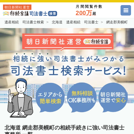
月間閲覧件数
朝日新聞社運営
200万
超
遺産相続 司法書士検索
北海道 遺産相続 司法書士
網走郡美幌町 
北海道 網走郡美幌町の相続手続きに強い司法書士