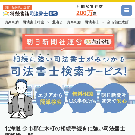
月間閲覧件数
朝日新聞社運営
200万
超
遺産相続 司法書士検索
北海道 遺産相続 司法書士
余市郡仁木町 
北海道 余市郡仁木町の相続手続きに強い司法書士