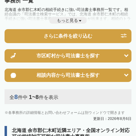
事務所 一覧
北海道 余市郡仁木町の相続手続きに強い司法書士事務所一覧です。相
続会議の「司法書士検索サービス」では、北海道 余市郡仁木町の相続
手続きに強い司法書士事務所を一覧で見ることが出来ます。相続のトラ
もっと見る
ブルやお悩みを抱えている方は一度近隣の司法書士に相談してみましょ
う。
さらに条件を絞り込む
市区町村から
司法書士を探す
相談内容から
司法書士を探す
8
1~8
全
件中
件を表示
各事務所の詳細情報とお問い合わせフォームは別ウィンドウで開きます
更新日：2026年8月6日
北海道 余市郡仁木町近隣エリア・全国オンライン対応