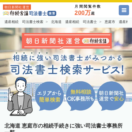
月間閲覧件数
朝日新聞社運営
200万
超
遺産相続 司法書士検索
北海道 遺産相続 司法書士
恵庭市 遺産相
北海道 恵庭市の相続手続きに強い司法書士事務所