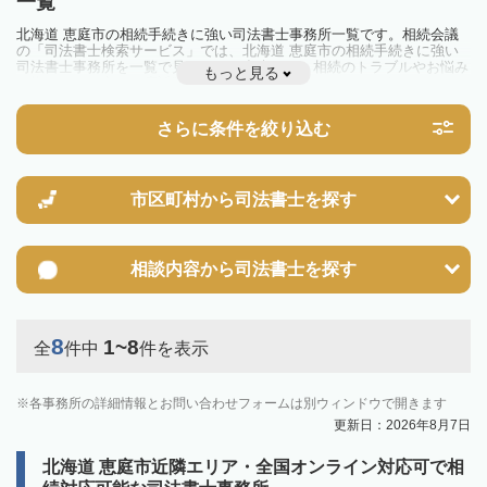
一覧
北海道 恵庭市の相続手続きに強い司法書士事務所一覧です。相続会議
の「司法書士検索サービス」では、北海道 恵庭市の相続手続きに強い
司法書士事務所を一覧で見ることが出来ます。相続のトラブルやお悩み
もっと見る
を抱えている方は一度近隣の司法書士に相談してみましょう。
さらに条件を絞り込む
市区町村から
司法書士を探す
相談内容から
司法書士を探す
8
1~8
全
件中
件を表示
各事務所の詳細情報とお問い合わせフォームは別ウィンドウで開きます
更新日：2026年8月7日
北海道 恵庭市近隣エリア・全国オンライン対応可で相