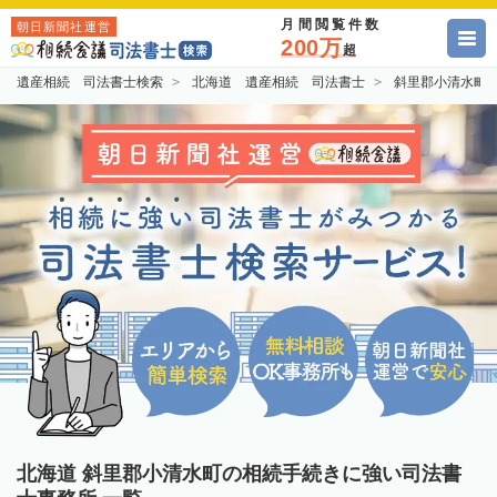
月間閲覧件数
朝日新聞社運営
200万
超
遺産相続 司法書士検索
北海道 遺産相続 司法書士
斜里郡小清水町
北海道 斜里郡小清水町の相続手続きに強い司法書