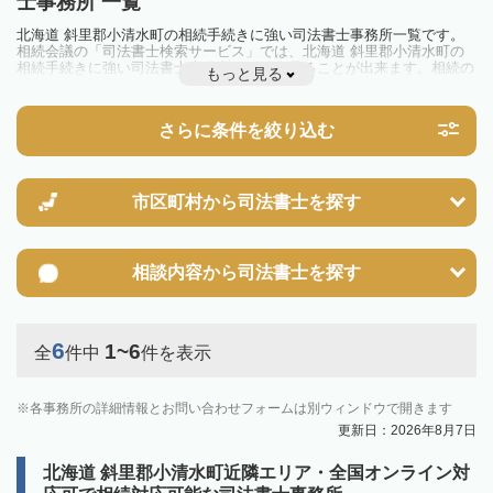
士事務所 一覧
北海道 斜里郡小清水町の相続手続きに強い司法書士事務所一覧です。
相続会議の「司法書士検索サービス」では、北海道 斜里郡小清水町の
相続手続きに強い司法書士事務所を一覧で見ることが出来ます。相続の
もっと見る
トラブルやお悩みを抱えている方は一度近隣の司法書士に相談してみま
しょう。
さらに条件を絞り込む
市区町村から
司法書士を探す
相談内容から
司法書士を探す
6
1~6
全
件中
件を表示
各事務所の詳細情報とお問い合わせフォームは別ウィンドウで開きます
更新日：2026年8月7日
北海道 斜里郡小清水町近隣エリア・全国オンライン対