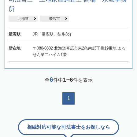
所
北海道
帯広市
最寄駅
JR「帯広駅」徒歩8分
所在地
〒080-0802 北海道帯広市東2条南13丁目19番地 まる
せん第二ハイム1階
6
1~6
全
件中
件を表示
1
相続対応可能な司法書士をお探しなら