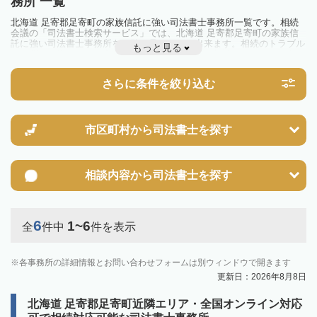
務所 一覧
北海道 足寄郡足寄町の家族信託に強い司法書士事務所一覧です。相続
会議の「司法書士検索サービス」では、北海道 足寄郡足寄町の家族信
託に強い司法書士事務所を一覧で見ることが出来ます。相続のトラブル
もっと見る
やお悩みを抱えている方は一度近隣の司法書士に相談してみましょう。
さらに条件を絞り込む
市区町村から
司法書士を探す
相談内容から
司法書士を探す
6
1~6
全
件中
件を表示
各事務所の詳細情報とお問い合わせフォームは別ウィンドウで開きます
更新日：2026年8月8日
北海道 足寄郡足寄町近隣エリア・全国オンライン対応