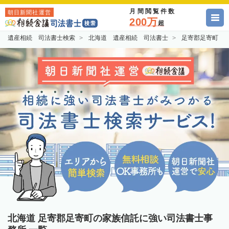
月間閲覧件数
朝日新聞社運営
200万
超
遺産相続 司法書士検索
北海道 遺産相続 司法書士
足寄郡足寄町 
北海道 足寄郡足寄町の家族信託に強い司法書士事