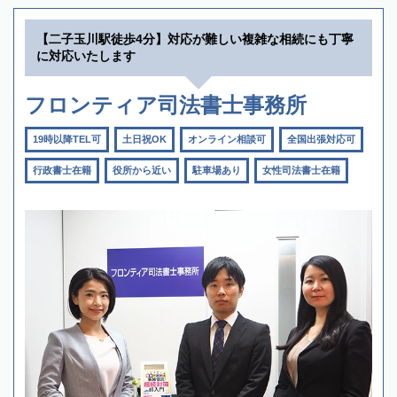
【二子玉川駅徒歩4分】対応が難しい複雑な相続にも丁寧
に対応いたします
フロンティア司法書士事務所
19時以降TEL可
土日祝OK
オンライン相談可
全国出張対応可
行政書士在籍
役所から近い
駐車場あり
女性司法書士在籍