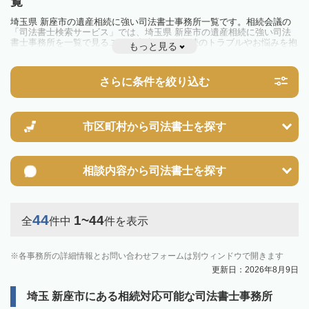
覧
埼玉県 新座市の遺産相続に強い司法書士事務所一覧です。相続会議の
「司法書士検索サービス」では、埼玉県 新座市の遺産相続に強い司法
書士事務所を一覧で見ることが出来ます。相続のトラブルやお悩みを抱
もっと見る
えている方は一度近隣の司法書士に相談してみましょう。
さらに条件を絞り込む
市区町村から
司法書士を探す
相談内容から
司法書士を探す
44
1~44
全
件中
件を表示
各事務所の詳細情報とお問い合わせフォームは別ウィンドウで開きます
更新日：2026年8月9日
埼玉 新座市にある相続対応可能な司法書士事務所