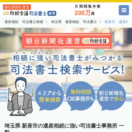
月間閲覧件数
朝日新聞社運営
200万
超
遺産相続 司法書士検索
埼玉県 遺産相続 司法書士
新座市 遺産相
埼玉県 新座市の遺産相続に強い司法書士事務所 一