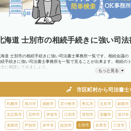
北海道 士別市の相続手続きに強い司法
北海道 士別市の相続手続きに強い司法書士事務所一覧です。相続会議の
相続手続きに強い司法書士事務所を一覧で見ることが出来ます。相続の
書士に相談してみましょう。
もっと見る
市区町村から
司法書士
札幌市
旭川市
函館市
苫小牧市
帯広市
北見市
釧路市
北広島市
石狩市
伊達市
江別市
登別市
室蘭市
深川市
士別市
美唄市
芦別市
赤平市
紋別市
名寄市
三笠市