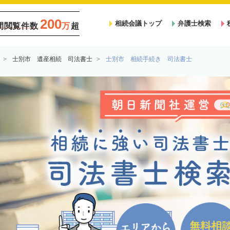
200
相続会議トップ
弁護士検索
間閲覧件数
万
超
士別市 遺産相続 司法書士
士別市 相続手続き 司法書士