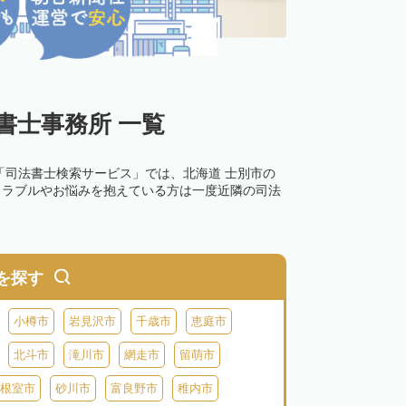
書士事務所 一覧
「司法書士検索サービス」では、北海道 士別市の
トラブルやお悩みを抱えている方は一度近隣の司法
を探す
小樽市
岩見沢市
千歳市
恵庭市
北斗市
滝川市
網走市
留萌市
根室市
砂川市
富良野市
稚内市