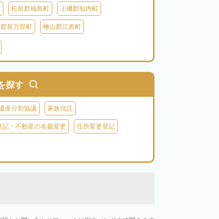
町
松前郡福島町
上磯郡知内町
越郡長万部町
檜山郡江差町
瀬棚郡今金町
久遠郡せたな町
虻田郡ニセコ町
虻田郡倶知安町
虻田郡豊浦町
虻田郡洞爺湖町
を探す
郡神恵内村
古平郡古平町
積丹郡積丹町
遺産分割協議
家族信託
空知郡奈井江町
空知郡上砂川町
登記・不動産の名義変更
住所変更登記
由仁町
夕張郡長沼町
夕張郡栗山町
雨竜郡秩父別町
雨竜郡雨竜町
払郡安平町
勇払郡むかわ町
上川郡愛別町
上川郡上川町
上川郡東川町
川郡新得町
上川郡清水町
中川郡本別町