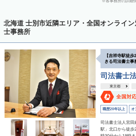
各事務所の詳細
中川郡美深町
中川郡音威子府村
中川郡中川町
中川郡幕別町
雨竜郡幌加内町
増毛郡増毛町
留萌郡小平町
苫前郡苫前町
北海道 士別市近隣エリア・全国オンライ
天塩郡遠別町
天塩郡天塩町
天塩郡豊富町
天塩郡幌延町
宗
士事務所
枝幸郡中頓別町
枝幸郡枝幸町
礼文郡礼文町
利尻郡利尻町
網走郡津別町
網走郡大空町
斜里郡斜里町
斜里郡清里町
斜
【吉祥寺駅徒歩
常呂郡置戸町
常呂郡佐呂間町
紋別郡遠軽町
紋別郡湧別町
きる司法書士事
紋別郡西興部村
紋別郡雄武町
有珠郡壮瞥町
白老郡白老町
司法書士
浦河郡浦河町
様似郡様似町
幌泉郡えりも町
日高郡新ひだか町
東京都
河東郡上士幌町
河東郡鹿追町
河西郡芽室町
河西郡中札内村
全国対
広尾郡広尾町
足寄郡足寄町
足寄郡陸別町
十勝郡浦幌町
釧
職歴20年以上
オ
川上郡標茶町
川上郡弟子屈町
阿寒郡鶴居村
白糠郡白糠町
司法書士法人宮田
標津郡標津町
目梨郡羅臼町
駅」北口から徒歩
時30分から19時