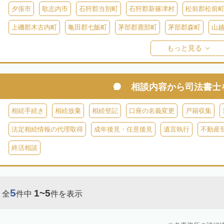
夕張市
歌志内市
石狩郡当別町
石狩郡新篠津村
松前郡松前
上磯郡木古内町
亀田郡七飯町
茅部郡鹿部町
茅部郡森町
山
檜山郡上ノ国町
檜山郡厚沢部町
爾志郡乙部町
奥尻郡奥尻町
もっと見る
島牧郡島牧村
寿都郡寿都町
寿都郡黒松内町
磯谷郡蘭越町
虻田郡真狩村
虻田郡留寿都村
虻田郡喜茂別町
虻田郡京極町
相談内容から
司法書士
岩内郡共和町
岩内郡岩内町
二海郡八雲町
古宇郡泊村
古宇
相続手続き
相続放棄
相続登記
口座の名義変更
戸籍収集
余市郡仁木町
余市郡余市町
余市郡赤井川村
空知郡南幌町
法定相続情報の代理取得
成年後見・任意後見
遺言執行
不動産
空知郡上富良野町
空知郡中富良野町
空知郡南富良野町
夕張郡
終活相談
樺戸郡月形町
樺戸郡浦臼町
樺戸郡新十津川町
雨竜郡妹背牛町
雨竜郡北竜町
雨竜郡沼田町
勇払郡占冠村
勇払郡厚真町
勇
5
1~5
全
件中
件を表示
上川郡東神楽町
上川郡鷹栖町
上川郡当麻町
上川郡比布町
上川郡美瑛町
上川郡和寒町
上川郡剣淵町
上川郡下川町
上