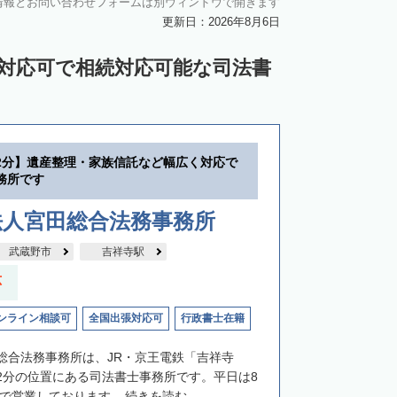
情報とお問い合わせフォームは別ウィンドウで開きます
中川郡池田町
中川郡豊頃町
更新日：2026年8月6日
苫前郡羽幌町
苫前郡初山別村
ン対応可で相続対応可能な司法書
谷郡猿払村
枝幸郡浜頓別町
利尻郡利尻富士町
網走郡美幌町
里郡小清水町
常呂郡訓子府町
2分】遺産整理・家族信託など幅広く対応で
紋別郡滝上町
紋別郡興部町
務所です
沙流郡日高町
沙流郡平取町
新冠郡新冠町
法人宮田総合法務事務所
河東郡音更町
河東郡士幌町
武蔵野市
吉祥寺駅
河西郡更別村
広尾郡大樹町
応
路郡釧路町
厚岸郡厚岸町
厚岸郡浜中町
ンライン相談可
全国出張対応可
行政書士在籍
野付郡別海町
標津郡中標津町
総合法務事務所は、JR・京王電鉄「吉祥寺
2分の位置にある司法書士事務所です。平日は8
まで営業しております...
続きを読む