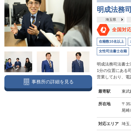
明成法務司
埼玉県
全国対
在籍数10名以上
女性司法書士在籍
明成法務司法書士
1分の位置にある
営業しており、電話
事務所の詳細を見る
最寄駅
東武
所在地
〒3
尾崎
対応エリア
埼玉