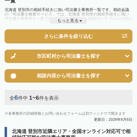
一覧
北海道 登別市の相続手続きに強い司法書士事務所一覧です。相続会議
の「司法書士検索サービス」では、北海道 登別市の相続手続きに強い
司法書士事務所を一覧で見ることが出来ます。相続のトラブルやお悩み
もっと見る
を抱えている方は一度近隣の司法書士に相談してみましょう。
さらに条件を絞り込む
市区町村から
司法書士を探す
相談内容から
司法書士を探す
6
1~6
全
件中
件を表示
各事務所の詳細情報とお問い合わせフォームは別ウィンドウで開きます
更新日：2026年8月6日
北海道 登別市近隣エリア・全国オンライン対応可で相