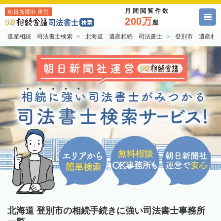
月間閲覧件数
朝日新聞社運営
200万
超
遺産相続 司法書士検索
北海道 遺産相続 司法書士
登別市 遺産相
北海道 登別市の相続手続きに強い司法書士事務所