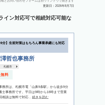
情報とお問い合わせフォームは別ウィンドウで開きます
中川郡池田町
中川郡豊頃町
更新日：2026年8月7日
苫前郡羽幌町
苫前郡初山別村
ンライン対応可で相続対応可能な
谷郡猿払村
枝幸郡浜頓別町
利尻郡利尻富士町
網走郡美幌町
里郡小清水町
常呂郡訓子府町
歩9分】生前対策はもちろん事業承継にも対応
紋別郡滝上町
紋別郡興部町
沙流郡日高町
沙流郡平取町
新冠郡新冠町
沼澤哲也事務所
河東郡音更町
河東郡士幌町
札幌市
河西郡更別村
広尾郡大樹町
談無料
路郡釧路町
厚岸郡厚岸町
厚岸郡浜中町
事務所は、札幌市電「山鼻9条駅」から徒歩9分
野付郡別海町
標津郡中標津町
書士事務所です。平日は9時から18時まで営業
相談は無料で対応...
続きを読む