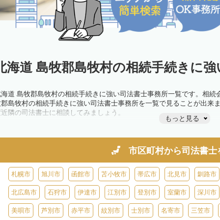
北海道 島牧郡島牧村の相続手続きに強
北海道 島牧郡島牧村の相続手続きに強い司法書士事務所一覧です。相続
牧郡島牧村の相続手続きに強い司法書士事務所を一覧で見ることが出来
度近隣の司法書士に相談してみましょう。
もっと見る
市区町村から
司法書士
札幌市
旭川市
函館市
苫小牧市
帯広市
北見市
釧路市
北広島市
石狩市
伊達市
江別市
登別市
室蘭市
深川市
美唄市
芦別市
赤平市
紋別市
士別市
名寄市
三笠市