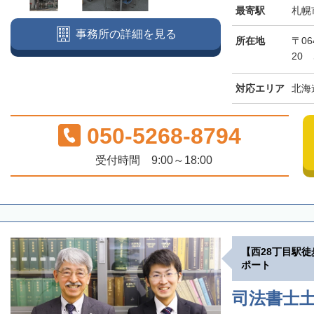
最寄駅
札幌
事務所の詳細を見る
所在地
〒06
20
対応エリア
北海
050-5268-8794
受付時間 9:00～18:00
【西28丁目駅
ポート
司法書士