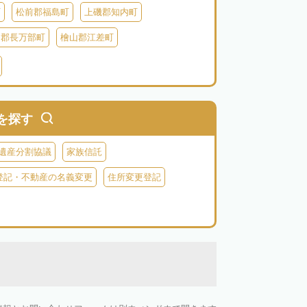
町
松前郡福島町
上磯郡知内町
越郡長万部町
檜山郡江差町
瀬棚郡今金町
久遠郡せたな町
田郡ニセコ町
虻田郡倶知安町
虻田郡豊浦町
虻田郡洞爺湖町
を探す
郡神恵内村
古平郡古平町
積丹郡積丹町
遺産分割協議
家族信託
空知郡奈井江町
空知郡上砂川町
登記・不動産の名義変更
住所変更登記
由仁町
夕張郡長沼町
夕張郡栗山町
雨竜郡秩父別町
雨竜郡雨竜町
払郡安平町
勇払郡むかわ町
上川郡愛別町
上川郡上川町
上川郡東川町
川郡新得町
上川郡清水町
中川郡本別町