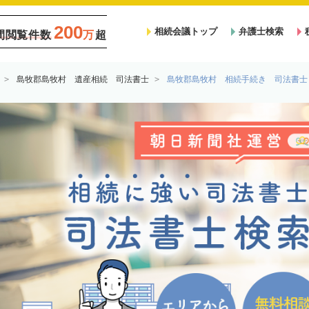
200
相続会議トップ
弁護士検索
間閲覧件数
万
超
島牧郡島牧村 遺産相続 司法書士
島牧郡島牧村 相続手続き 司法書士