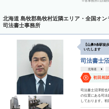
各事務所の詳細
中川郡美深町
中川郡音威子府村
中川郡中川町
中川郡幕別町
雨竜郡幌加内町
増毛郡増毛町
留萌郡小平町
苫前郡苫前町
北海道 島牧郡島牧村近隣エリア・全国オ
天塩郡遠別町
天塩郡天塩町
天塩郡豊富町
天塩郡幌延町
宗
司法書士事務所
枝幸郡中頓別町
枝幸郡枝幸町
礼文郡礼文町
利尻郡利尻町
網走郡津別町
網走郡大空町
斜里郡斜里町
斜里郡清里町
斜
【山鼻9条駅徒
常呂郡置戸町
常呂郡佐呂間町
紋別郡遠軽町
紋別郡湧別町
いたします
紋別郡西興部村
紋別郡雄武町
有珠郡壮瞥町
白老郡白老町
司法書士
浦河郡浦河町
様似郡様似町
幌泉郡えりも町
日高郡新ひだか町
北海道
河東郡上士幌町
河東郡鹿追町
河西郡芽室町
河西郡中札内村
初回相
広尾郡広尾町
足寄郡足寄町
足寄郡陸別町
十勝郡浦幌町
釧
司法書士沼澤哲也
川上郡標茶町
川上郡弟子屈町
阿寒郡鶴居村
白糠郡白糠町
の位置にある司法
しております。初回
標津郡標津町
目梨郡羅臼町