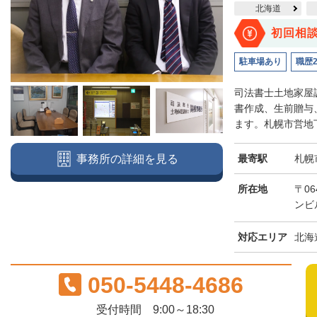
北海道
初回相
駐車場あり
職歴
司法書士土地家屋
書作成、生前贈与
ます。札幌市営地下
最寄駅
札幌
事務所の詳細を見る
所在地
〒06
ンビ
対応エリア
北海
050-5448-4686
受付時間 9:00～18:30