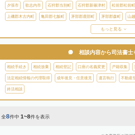
夕張市
歌志内市
石狩郡当別町
石狩郡新篠津村
松前郡松前
上磯郡木古内町
亀田郡七飯町
茅部郡鹿部町
茅部郡森町
山
檜山郡上ノ国町
檜山郡厚沢部町
爾志郡乙部町
奥尻郡奥尻町
もっと見る
島牧郡島牧村
寿都郡寿都町
寿都郡黒松内町
磯谷郡蘭越町
虻
虻田郡真狩村
虻田郡留寿都村
虻田郡喜茂別町
虻田郡京極町
相談内容から
司法書士
岩内郡共和町
岩内郡岩内町
二海郡八雲町
古宇郡泊村
古宇
相続手続き
相続放棄
相続登記
口座の名義変更
戸籍収集
余市郡仁木町
余市郡余市町
余市郡赤井川村
空知郡南幌町
法定相続情報の代理取得
成年後見・任意後見
遺言執行
不動産
空知郡上富良野町
空知郡中富良野町
空知郡南富良野町
夕張郡
終活相談
樺戸郡月形町
樺戸郡浦臼町
樺戸郡新十津川町
雨竜郡妹背牛町
雨竜郡北竜町
雨竜郡沼田町
勇払郡占冠村
勇払郡厚真町
勇
8
1~8
全
件中
件を表示
上川郡東神楽町
上川郡鷹栖町
上川郡当麻町
上川郡比布町
上川郡美瑛町
上川郡和寒町
上川郡剣淵町
上川郡下川町
上