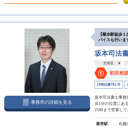
【菊水駅徒歩１
バイスも行いま
坂本司法
北海道
初回相
19時以降TEL可
坂本司法書士事務
事務所の詳細を見る
歩1分の位置にあ
21時まで営業して
最寄駅
札幌