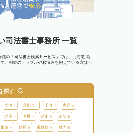
い司法書士事務所 一覧
会議の「司法書士検索サービス」では、北海道 島
ます。相続のトラブルやお悩みを抱えている方は一
を探す
小樽市
岩見沢市
千歳市
恵庭市
北斗市
滝川市
網走市
留萌市
根室市
砂川市
富良野市
稚内市