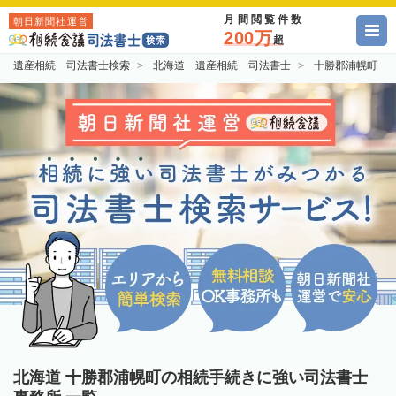
月間閲覧件数
朝日新聞社運営
200万
超
遺産相続 司法書士検索
北海道 遺産相続 司法書士
十勝郡浦幌町 
北海道 十勝郡浦幌町の相続手続きに強い司法書士