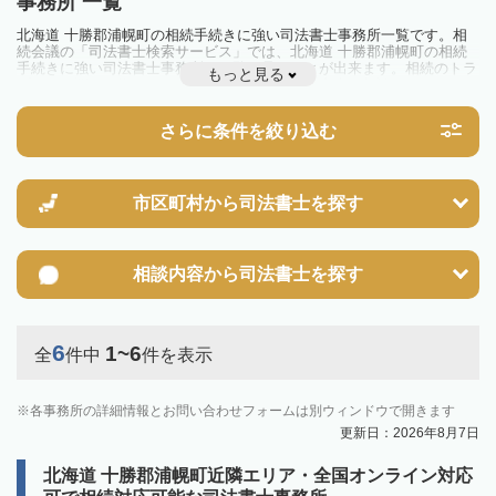
事務所 一覧
北海道 十勝郡浦幌町の相続手続きに強い司法書士事務所一覧です。相
続会議の「司法書士検索サービス」では、北海道 十勝郡浦幌町の相続
手続きに強い司法書士事務所を一覧で見ることが出来ます。相続のトラ
もっと見る
ブルやお悩みを抱えている方は一度近隣の司法書士に相談してみましょ
う。
さらに条件を絞り込む
市区町村から
司法書士を探す
相談内容から
司法書士を探す
6
1~6
全
件中
件を表示
各事務所の詳細情報とお問い合わせフォームは別ウィンドウで開きます
更新日：2026年8月7日
北海道 十勝郡浦幌町近隣エリア・全国オンライン対応