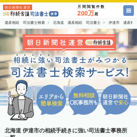
月間閲覧件数
朝日新聞社運営
200万
超
遺産相続 司法書士検索
北海道 遺産相続 司法書士
伊達市 遺産相
北海道 伊達市の相続手続きに強い司法書士事務所