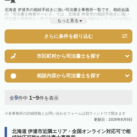
一覧
北海道 伊達市の相続手続きに強い司法書士事務所一覧です。相続会議
の「司法書士検索サービス」では、北海道 伊達市の相続手続きに強い
司法書士事務所を一覧で見ることが出来ます。相続のトラブルやお悩み
もっと見る
を抱えている方は一度近隣の司法書士に相談してみましょう。
さらに条件を絞り込む
市区町村から
司法書士を探す
相談内容から
司法書士を探す
9
1~9
全
件中
件を表示
各事務所の詳細情報とお問い合わせフォームは別ウィンドウで開きます
更新日：2026年8月9日
北海道 伊達市近隣エリア・全国オンライン対応可で相