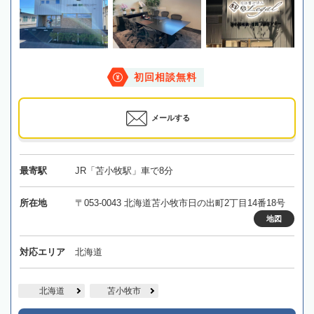
初回相談無料
メールする
最寄駅
JR「苫小牧駅」車で8分
所在地
〒053-0043 北海道苫小牧市日の出町2丁目14番18号
地図
対応エリア
北海道
北海道
苫小牧市