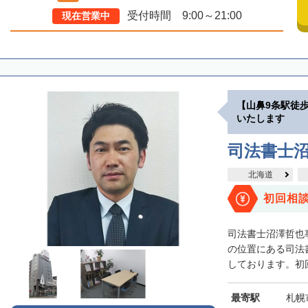
受付時間 9:00～21:00
現在営業中
【山鼻9条駅徒
いたします
司法書士
北海道
初回相
司法書士沼澤哲也
の位置にある司法
しております。初回
最寄駅
札幌