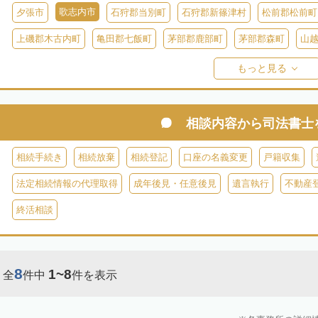
歌志内市
夕張市
石狩郡当別町
石狩郡新篠津村
松前郡松前町
上磯郡木古内町
亀田郡七飯町
茅部郡鹿部町
茅部郡森町
山
檜山郡上ノ国町
檜山郡厚沢部町
爾志郡乙部町
奥尻郡奥尻町
もっと見る
島牧郡島牧村
寿都郡寿都町
寿都郡黒松内町
磯谷郡蘭越町
虻田郡真狩村
虻田郡留寿都村
虻田郡喜茂別町
虻田郡京極町
相談内容から
司法書士
岩内郡共和町
岩内郡岩内町
二海郡八雲町
古宇郡泊村
古宇
相続手続き
相続放棄
相続登記
口座の名義変更
戸籍収集
余市郡仁木町
余市郡余市町
余市郡赤井川村
空知郡南幌町
法定相続情報の代理取得
成年後見・任意後見
遺言執行
不動産
空知郡上富良野町
空知郡中富良野町
空知郡南富良野町
夕張郡
終活相談
樺戸郡月形町
樺戸郡浦臼町
樺戸郡新十津川町
雨竜郡妹背牛町
雨竜郡北竜町
雨竜郡沼田町
勇払郡占冠村
勇払郡厚真町
勇
8
1~8
全
件中
件を表示
上川郡東神楽町
上川郡鷹栖町
上川郡当麻町
上川郡比布町
上川郡美瑛町
上川郡和寒町
上川郡剣淵町
上川郡下川町
上