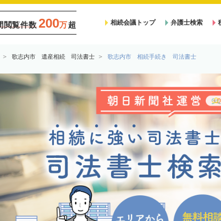
200
相続会議トップ
弁護士検索
間閲覧件数
万
超
歌志内市 遺産相続 司法書士
歌志内市 相続手続き 司法書士