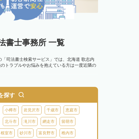
法書士事務所 一覧
の「司法書士検索サービス」では、北海道 歌志内
続のトラブルやお悩みを抱えている方は一度近隣の
を探す
小樽市
岩見沢市
千歳市
恵庭市
北斗市
滝川市
網走市
留萌市
根室市
砂川市
富良野市
稚内市