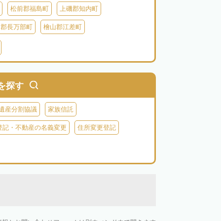
松前郡福島町
上磯郡知内町
越郡長万部町
檜山郡江差町
瀬棚郡今金町
久遠郡せたな町
虻田郡ニセコ町
虻田郡倶知安町
虻田郡豊浦町
虻田郡洞爺湖町
を探す
郡神恵内村
古平郡古平町
積丹郡積丹町
遺産分割協議
家族信託
空知郡奈井江町
空知郡上砂川町
登記・不動産の名義変更
住所変更登記
由仁町
夕張郡長沼町
夕張郡栗山町
雨竜郡秩父別町
雨竜郡雨竜町
払郡安平町
勇払郡むかわ町
上川郡愛別町
上川郡上川町
上川郡東川町
川郡新得町
上川郡清水町
中川郡本別町