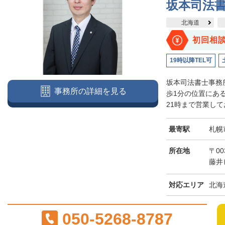
坂本司法
北海道
初回相
19時以降TEL可
坂本司法書士事務
事務所の詳細を見る
歩1分の位置にあ
21時まで営業して
最寄駅
札幌
所在地
〒00
藤井
対応エリア
北海
050-5268-8787