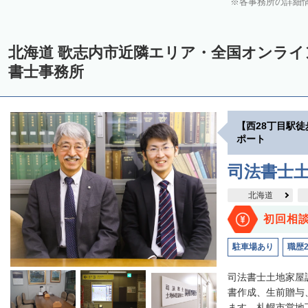
各事務所の詳細
中川郡美深町
中川郡音威子府村
中川郡中川町
中川郡幕別町
雨竜郡幌加内町
増毛郡増毛町
留萌郡小平町
苫前郡苫前町
北海道 歌志内市近隣エリア・全国オンラ
天塩郡遠別町
天塩郡天塩町
天塩郡豊富町
天塩郡幌延町
宗
書士事務所
枝幸郡中頓別町
枝幸郡枝幸町
礼文郡礼文町
利尻郡利尻町
網走郡津別町
網走郡大空町
斜里郡斜里町
斜里郡清里町
斜
【西28丁目駅
常呂郡置戸町
常呂郡佐呂間町
紋別郡遠軽町
紋別郡湧別町
ポート
紋別郡西興部村
紋別郡雄武町
有珠郡壮瞥町
白老郡白老町
司法書士
浦河郡浦河町
様似郡様似町
幌泉郡えりも町
日高郡新ひだか町
北海道
河東郡上士幌町
河東郡鹿追町
河西郡芽室町
河西郡中札内村
初回相
広尾郡広尾町
足寄郡足寄町
足寄郡陸別町
十勝郡浦幌町
釧
駐車場あり
職歴
川上郡標茶町
川上郡弟子屈町
阿寒郡鶴居村
白糠郡白糠町
司法書士土地家屋
標津郡標津町
目梨郡羅臼町
書作成、生前贈与
ます。札幌市営地下