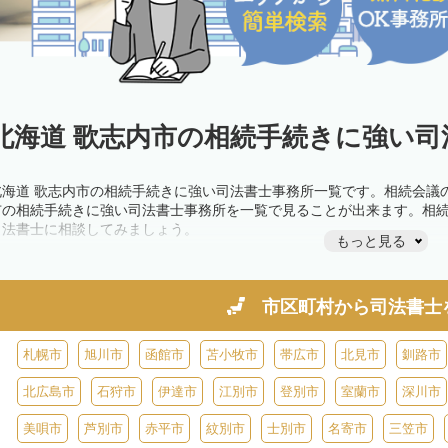
北海道 歌志内市の相続手続きに強い司
北海道 歌志内市の相続手続きに強い司法書士事務所一覧です。相続会議
市の相続手続きに強い司法書士事務所を一覧で見ることが出来ます。相
司法書士に相談してみましょう。
もっと見る
市区町村から
司法書士
札幌市
旭川市
函館市
苫小牧市
帯広市
北見市
釧路市
北広島市
石狩市
伊達市
江別市
登別市
室蘭市
深川市
美唄市
芦別市
赤平市
紋別市
士別市
名寄市
三笠市