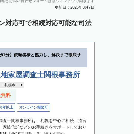
情報とお問い合わせフォームは別ウィンドウで開きます
中川郡池田町
中川郡豊頃町
更新日：2026年8月7日
苫前郡羽幌町
苫前郡初山別村
イン対応可で相続対応可能な司法
谷郡猿払村
枝幸郡浜頓別町
利尻郡利尻富士町
網走郡美幌町
里郡小清水町
常呂郡訓子府町
徒歩1分】依頼者様と協力し、解決まで徹底サ
紋別郡滝上町
紋別郡興部町
沙流郡日高町
沙流郡平取町
新冠郡新冠町
土地家屋調査士関根事務所
河東郡音更町
河東郡士幌町
札幌市
河西郡更別村
広尾郡大樹町
談無料
路郡釧路町
厚岸郡厚岸町
厚岸郡浜中町
20年以上
オンライン相談可
野付郡別海町
標津郡中標津町
調査士関根事務所は、札幌を中心に相続、遺言
、家族信託などのお手続きをサポートしており
鉄「西28丁目駅」3...
続きを読む