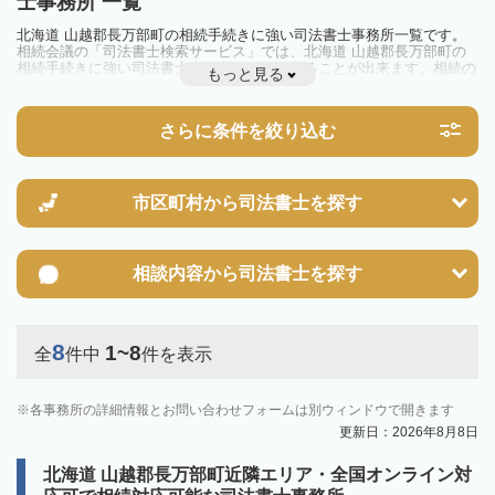
士事務所 一覧
北海道 山越郡長万部町の相続手続きに強い司法書士事務所一覧です。
相続会議の「司法書士検索サービス」では、北海道 山越郡長万部町の
相続手続きに強い司法書士事務所を一覧で見ることが出来ます。相続の
もっと見る
トラブルやお悩みを抱えている方は一度近隣の司法書士に相談してみま
しょう。
さらに条件を絞り込む
市区町村から
司法書士を探す
相談内容から
司法書士を探す
8
1~8
全
件中
件を表示
各事務所の詳細情報とお問い合わせフォームは別ウィンドウで開きます
更新日：2026年8月8日
北海道 山越郡長万部町近隣エリア・全国オンライン対