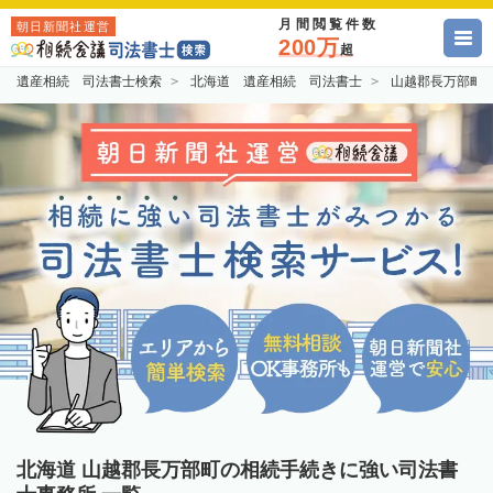
月間閲覧件数
朝日新聞社運営
200万
超
遺産相続 司法書士検索
北海道 遺産相続 司法書士
山越郡長万部町
北海道 山越郡長万部町の相続手続きに強い司法書