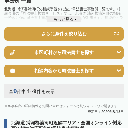
事務所 一覧
北海道 浦河郡浦河町の相続手続きに強い司法書士事務所一覧です。相
続会議の「司法書士検索サービス」では、北海道 浦河郡浦河町の相続
手続きに強い司法書士事務所を一覧で見ることが出来ます。相続のトラ
もっと見る
ブルやお悩みを抱えている方は一度近隣の司法書士に相談してみましょ
う。
さらに条件を絞り込む
市区町村から
司法書士を探す
相談内容から
司法書士を探す
9
1~9
全
件中
件を表示
各事務所の詳細情報とお問い合わせフォームは別ウィンドウで開きます
更新日：2026年8月8日
北海道 浦河郡浦河町近隣エリア・全国オンライン対応