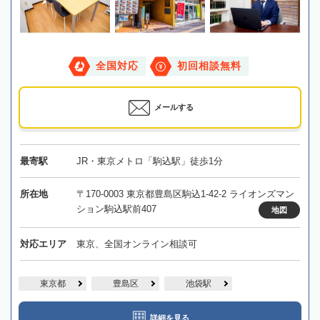
全国対応
初回相談無料
メールする
最寄駅
JR・東京メトロ「駒込駅」徒歩1分
所在地
〒170-0003 東京都豊島区駒込1-42-2 ライオンズマン
ション駒込駅前407
地図
対応エリア
東京、全国オンライン相談可
東京都
豊島区
池袋駅
詳細を見る