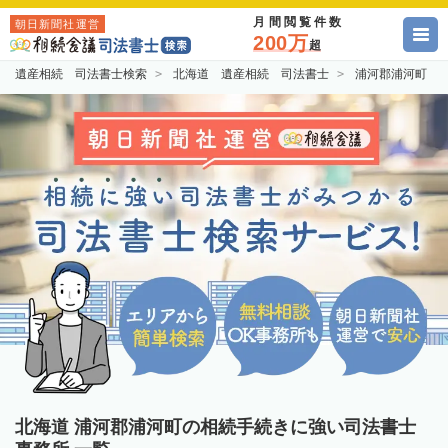
月間閲覧件数
朝日新聞社運営
200万
超
遺産相続 司法書士検索
北海道 遺産相続 司法書士
浦河郡浦河町 
北海道 浦河郡浦河町の相続手続きに強い司法書士