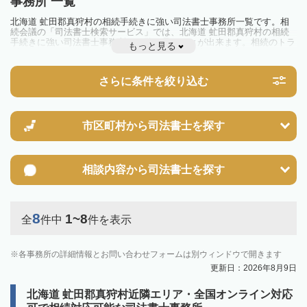
事務所 一覧
北海道 虻田郡真狩村の相続手続きに強い司法書士事務所一覧です。相
続会議の「司法書士検索サービス」では、北海道 虻田郡真狩村の相続
手続きに強い司法書士事務所を一覧で見ることが出来ます。相続のトラ
もっと見る
ブルやお悩みを抱えている方は一度近隣の司法書士に相談してみましょ
う。
さらに条件を絞り込む
市区町村から
司法書士を探す
相談内容から
司法書士を探す
8
1~8
全
件中
件を表示
各事務所の詳細情報とお問い合わせフォームは別ウィンドウで開きます
更新日：2026年8月9日
北海道 虻田郡真狩村近隣エリア・全国オンライン対応