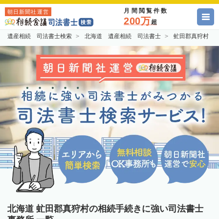
月間閲覧件数
朝日新聞社運営
200万
超
遺産相続 司法書士検索
北海道 遺産相続 司法書士
虻田郡真狩村 
北海道 虻田郡真狩村の相続手続きに強い司法書士