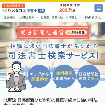
月間閲覧件数
朝日新聞社運営
200万
超
遺産相続 司法書士検索
北海道 遺産相続 司法書士
日高郡新ひだか
北海道 日高郡新ひだか町の相続手続きに強い司法