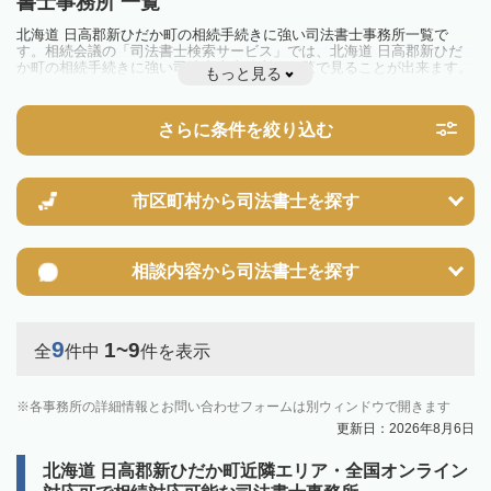
書士事務所 一覧
北海道 日高郡新ひだか町の相続手続きに強い司法書士事務所一覧で
す。相続会議の「司法書士検索サービス」では、北海道 日高郡新ひだ
か町の相続手続きに強い司法書士事務所を一覧で見ることが出来ます。
もっと見る
相続のトラブルやお悩みを抱えている方は一度近隣の司法書士に相談し
てみましょう。
さらに条件を絞り込む
市区町村から
司法書士を探す
相談内容から
司法書士を探す
9
1~9
全
件中
件を表示
各事務所の詳細情報とお問い合わせフォームは別ウィンドウで開きます
更新日：2026年8月6日
北海道 日高郡新ひだか町近隣エリア・全国オンライン