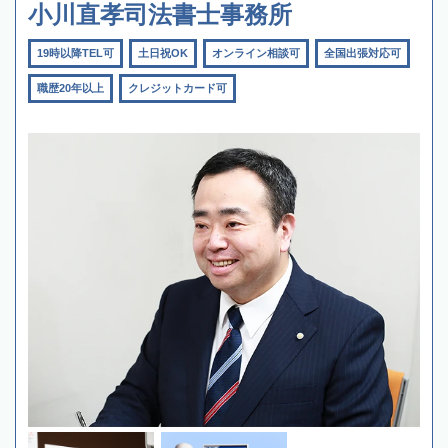
小川直孝司法書士事務所
19時以降TEL可
土日祝OK
オンライン相談可
全国出張対応可
職歴20年以上
クレジットカード可