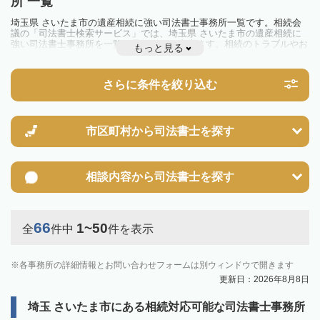
所 一覧
埼玉県 さいたま市の遺産相続に強い司法書士事務所一覧です。相続会
議の「司法書士検索サービス」では、埼玉県 さいたま市の遺産相続に
強い司法書士事務所を一覧で見ることが出来ます。相続のトラブルやお
もっと見る
悩みを抱えている方は一度近隣の司法書士に相談してみましょう。
さらに条件を絞り込む
市区町村から
司法書士を探す
相談内容から
司法書士を探す
66
1~50
全
件中
件を表示
各事務所の詳細情報とお問い合わせフォームは別ウィンドウで開きます
更新日：2026年8月8日
埼玉 さいたま市にある相続対応可能な司法書士事務所