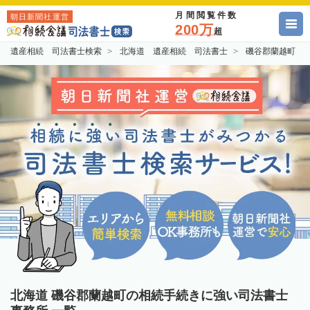
月間閲覧件数
朝日新聞社運営
200万
超
遺産相続 司法書士検索
北海道 遺産相続 司法書士
磯谷郡蘭越町 
北海道 磯谷郡蘭越町の相続手続きに強い司法書士