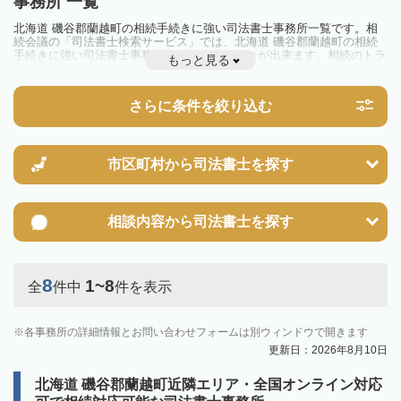
事務所 一覧
北海道 磯谷郡蘭越町の相続手続きに強い司法書士事務所一覧です。相
続会議の「司法書士検索サービス」では、北海道 磯谷郡蘭越町の相続
手続きに強い司法書士事務所を一覧で見ることが出来ます。相続のトラ
もっと見る
ブルやお悩みを抱えている方は一度近隣の司法書士に相談してみましょ
う。
さらに条件を絞り込む
市区町村から
司法書士を探す
相談内容から
司法書士を探す
8
1~8
全
件中
件を表示
各事務所の詳細情報とお問い合わせフォームは別ウィンドウで開きます
更新日：2026年8月10日
北海道 磯谷郡蘭越町近隣エリア・全国オンライン対応