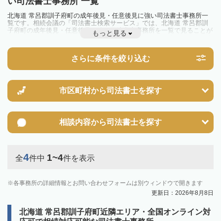
い司法書士事務所 一覧
北海道 常呂郡訓子府町の成年後見・任意後見に強い司法書士事務所一
覧です。相続会議の「司法書士検索サービス」では、北海道 常呂郡訓
子府町の成年後見・任意後見に強い司法書士事務所を一覧で見ることが
もっと見る
出来ます。相続のトラブルやお悩みを抱えている方は一度近隣の司法書
士に相談してみましょう。
さらに条件を絞り込む
市区町村から
司法書士を探す
相談内容から
司法書士を探す
4
1~4
全
件中
件を表示
各事務所の詳細情報とお問い合わせフォームは別ウィンドウで開きます
更新日：2026年8月8日
北海道 常呂郡訓子府町近隣エリア・全国オンライン対