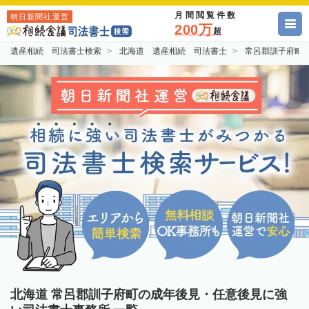
月間閲覧件数
朝日新聞社運営
200万
超
遺産相続 司法書士検索
北海道 遺産相続 司法書士
常呂郡訓子府町
北海道 常呂郡訓子府町の成年後見・任意後見に強