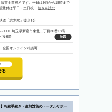
司法書士事務所です。平日は9時から18時まで
受付は平日・土日祝...
続きを読む
鉄道「志木駅」徒歩1分
52-0001 埼玉県新座市東北二丁目30番18号
ビル6階
地図
、全国オンライン相談可
中
せる
分】相続手続き・生前対策のトータルサポー