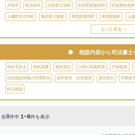
夕張市
歌志内市
石狩郡当別町
石狩郡新篠津村
松前郡松前
上磯郡木古内町
亀田郡七飯町
茅部郡鹿部町
茅部郡森町
山
檜山郡上ノ国町
檜山郡厚沢部町
爾志郡乙部町
奥尻郡奥尻町
もっと見る
島牧郡島牧村
寿都郡寿都町
寿都郡黒松内町
磯谷郡蘭越町
虻田郡真狩村
虻田郡留寿都村
虻田郡喜茂別町
虻田郡京極町
相談内容から
司法書士
岩内郡共和町
岩内郡岩内町
二海郡八雲町
古宇郡泊村
古宇
相続手続き
相続放棄
相続登記
口座の名義変更
戸籍収集
余市郡仁木町
余市郡余市町
余市郡赤井川村
空知郡南幌町
法定相続情報の代理取得
成年後見・任意後見
遺言執行
不動産
空知郡上富良野町
空知郡中富良野町
空知郡南富良野町
夕張郡
終活相談
樺戸郡月形町
樺戸郡浦臼町
樺戸郡新十津川町
雨竜郡妹背牛町
雨竜郡北竜町
雨竜郡沼田町
勇払郡占冠村
勇払郡厚真町
勇
8
1~8
全
件中
件を表示
上川郡東神楽町
上川郡鷹栖町
上川郡当麻町
上川郡比布町
上川郡美瑛町
上川郡和寒町
上川郡剣淵町
上川郡下川町
上