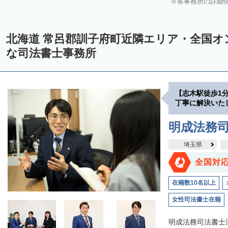
各事務所の詳細
中川郡美深町
中川郡音威子府村
中川郡中川町
中川郡幕別町
雨竜郡幌加内町
増毛郡増毛町
留萌郡小平町
苫前郡苫前町
北海道 常呂郡訓子府町近隣エリア・全国オ
天塩郡遠別町
天塩郡天塩町
天塩郡豊富町
天塩郡幌延町
宗
な司法書士事務所
枝幸郡中頓別町
枝幸郡枝幸町
礼文郡礼文町
利尻郡利尻町
網走郡津別町
網走郡大空町
斜里郡斜里町
斜里郡清里町
斜
【志木駅徒歩1
常呂郡置戸町
常呂郡佐呂間町
紋別郡遠軽町
紋別郡湧別町
丁寧に解決いた
紋別郡西興部村
紋別郡雄武町
有珠郡壮瞥町
白老郡白老町
明成法務司
浦河郡浦河町
様似郡様似町
幌泉郡えりも町
日高郡新ひだか町
埼玉県
河東郡上士幌町
河東郡鹿追町
河西郡芽室町
河西郡中札内村
全国対
広尾郡広尾町
足寄郡足寄町
足寄郡陸別町
十勝郡浦幌町
釧
在籍数10名以上
川上郡標茶町
川上郡弟子屈町
阿寒郡鶴居村
白糠郡白糠町
女性司法書士在籍
標津郡標津町
目梨郡羅臼町
明成法務司法書士