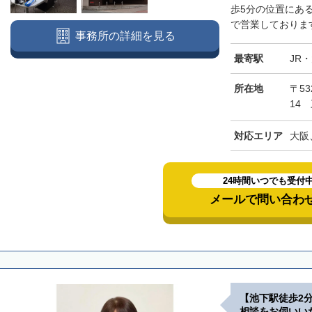
歩5分の位置にあ
で営業しております
事務所の詳細を見る
最寄駅
JR
所在地
〒5
14
対応エリア
大阪
24時間いつでも受付
メールで問い合わ
【池下駅徒歩2
相談をお伺いい