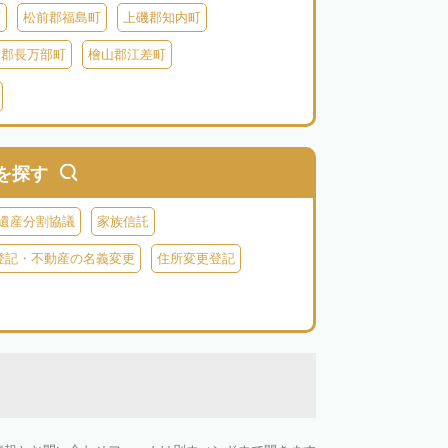
町
松前郡福島町
上磯郡知内町
越郡長万部町
檜山郡江差町
瀬棚郡今金町
久遠郡せたな町
虻田郡ニセコ町
虻田郡倶知安町
虻田郡豊浦町
虻田郡洞爺湖町
を探す
郡神恵内村
古平郡古平町
積丹郡積丹町
遺産分割協議
家族信託
空知郡奈井江町
空知郡上砂川町
登記・不動産の名義変更
住所変更登記
由仁町
夕張郡長沼町
夕張郡栗山町
雨竜郡秩父別町
雨竜郡雨竜町
払郡安平町
勇払郡むかわ町
上川郡愛別町
上川郡上川町
上川郡東川町
川郡新得町
上川郡清水町
中川郡本別町