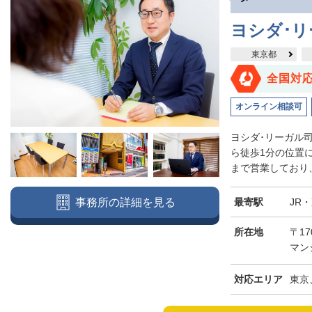
ヨシダ･
東京都
全国対
オンライン相談可
ヨシダ･リーガル
ら徒歩1分の位置
まで営業しており、
最寄駅
JR
事務所の詳細を見る
所在地
〒17
マン
対応エリア
東京