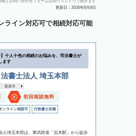
情報とお問い合わせフォームは別ウィンドウで開きます
中川郡池田町
中川郡豊頃町
更新日：2026年8月8日
苫前郡羽幌町
苫前郡初山別村
ンライン対応可で相続対応可能
谷郡猿払村
枝幸郡浜頓別町
利尻郡利尻富士町
網走郡美幌町
常呂郡訓子府町
里郡小清水町
分】十人十色の相続のお悩みを、司法書士が
紋別郡滝上町
紋別郡興部町
します
沙流郡日高町
沙流郡平取町
新冠郡新冠町
法書士法人 埼玉本部
河東郡音更町
河東郡士幌町
新座市
河西郡更別村
広尾郡大樹町
応
初回相談無料
路郡釧路町
厚岸郡厚岸町
厚岸郡浜中町
オンライン相談可
行政書士在籍
野付郡別海町
標津郡中標津町
法人埼玉本部は、東武鉄道「志木駅」から徒歩