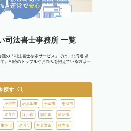
い司法書士事務所 一覧
会議の「司法書士検索サービス」では、北海道 常
ます。相続のトラブルやお悩みを抱えている方は一
0万円以下の過料が科せられるため、速やかな手続
す。その他の相続手続きも任せることが可能です。
を探す
の話し合いがまとまらず登記できない場合は、この
小樽市
岩見沢市
千歳市
恵庭市
北斗市
滝川市
網走市
留萌市
根室市
砂川市
富良野市
稚内市