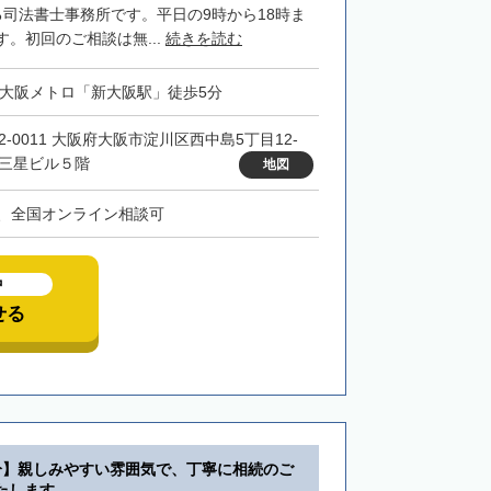
る司法書士事務所です。平日の9時から18時ま
。初回のご相談は無...
続きを読む
・大阪メトロ「新大阪駅」徒歩5分
32-0011 大阪府大阪市淀川区西中島5丁目12-
 三星ビル５階
地図
、全国オンライン相談可
中
せる
分】親しみやすい雰囲気で、丁寧に相続のご
たします