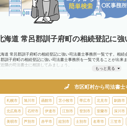
北海道 常呂郡訓子府町の相続登記に強
北海道 常呂郡訓子府町の相続登記に強い司法書士事務所一覧です。相続
呂郡訓子府町の相続登記に強い司法書士事務所を一覧で見ることが出来
度近隣の司法書士に相談してみましょう。
もっと見る
2024年4月1日から相続登記が義務化されました。
不動産を相続した場合、相続を知った日から3年以内に登記しないと、1
きが必要です。義務化前の相続も対象となるため注意しましょう。
相続登記は法律で定められており、司法書士に依頼すれば手間を省けま
市区町村から
司法書士
また、義務化に伴い、相続人申告登記制度が創設されました。遺産分割
制度の活用を検討しましょう。司法書士への相談も可能です。
札幌市
旭川市
函館市
苫小牧市
帯広市
北見市
釧路市
北広島市
石狩市
伊達市
江別市
登別市
室蘭市
深川市
美唄市
芦別市
赤平市
紋別市
士別市
名寄市
三笠市