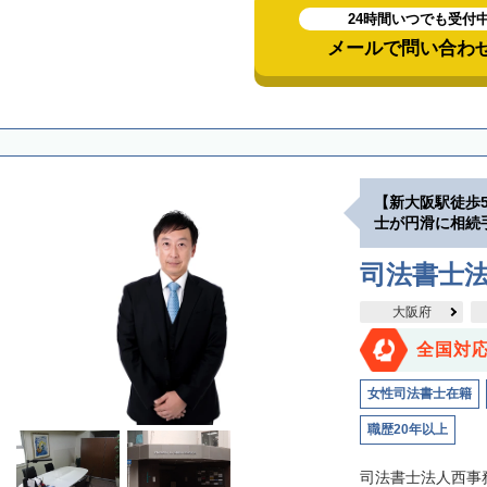
24時間いつでも受付
メールで問い合わ
【新大阪駅徒歩
士が円滑に相続
司法書士
大阪府
全国対
女性司法書士在籍
職歴20年以上
司法書士法人西事