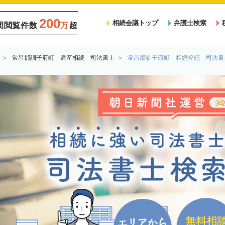
200
相続会議トップ
弁護士検索
間閲覧件数
万
超
常呂郡訓子府町 遺産相続 司法書士
常呂郡訓子府町 相続登記 司法書