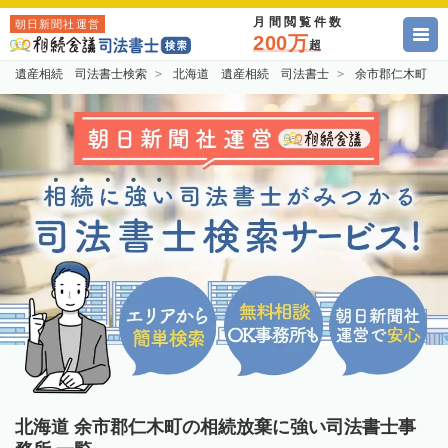
月間閲覧件数
朝日新聞社運営
200万
超
遺産相続 司法書士検索
北海道 遺産相続 司法書士
余市郡仁木町 
北海道 余市郡仁木町の相続放棄に強い司法書士事