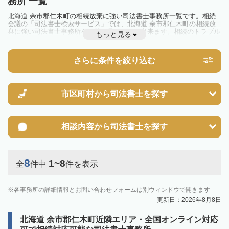
務所 一覧
北海道 余市郡仁木町の相続放棄に強い司法書士事務所一覧です。相続
会議の「司法書士検索サービス」では、北海道 余市郡仁木町の相続放
棄に強い司法書士事務所を一覧で見ることが出来ます。相続のトラブル
もっと見る
やお悩みを抱えている方は一度近隣の司法書士に相談してみましょう。
さらに条件を絞り込む
市区町村から
司法書士を探す
相談内容から
司法書士を探す
8
1~8
全
件中
件を表示
各事務所の詳細情報とお問い合わせフォームは別ウィンドウで開きます
更新日：2026年8月8日
北海道 余市郡仁木町近隣エリア・全国オンライン対応