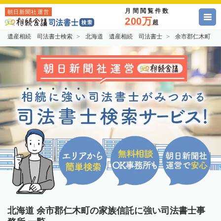
月間閲覧件数
朝日新聞社運営
200万
超
遺産相続 司法書士検索
北海道 遺産相続 司法書士
余市郡仁木町 
北海道 余市郡仁木町の家族信託に強い司法書士事