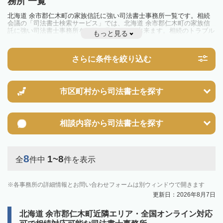
務所 一覧
北海道 余市郡仁木町の家族信託に強い司法書士事務所一覧です。相続
会議の「司法書士検索サービス」では、北海道 余市郡仁木町の家族信
託に強い司法書士事務所を一覧で見ることが出来ます。相続のトラブル
もっと見る
やお悩みを抱えている方は一度近隣の司法書士に相談してみましょう。
さらに条件を絞り込む
市区町村から
司法書士を探す
相談内容から
司法書士を探す
8
1~8
全
件中
件を表示
各事務所の詳細情報とお問い合わせフォームは別ウィンドウで開きます
更新日：2026年8月7日
北海道 余市郡仁木町近隣エリア・全国オンライン対応