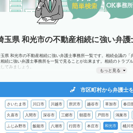
埼玉県 和光市の不動産相続に強い弁護
埼玉県 和光市の不動産相続に強い弁護士事務所一覧です。相続会議の「
産相続に強い弁護士事務所を一覧で見ることが出来ます。相続のトラブ
談してみましょう。
もっと見る
市区町村から
弁護士
さいたま市
川口市
川越市
所沢市
越谷市
草加市
春日
久喜市
入間市
深谷市
三郷市
朝霞市
戸田市
鴻巣市
和光市
ふじみ野市
飯能市
八潮市
行田市
本庄市
桶川