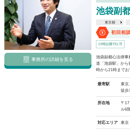
池袋副
東京都
初回相
19時以降TEL可
池袋副都心法律事
事務所の詳細を見る
道「池袋駅」から
時から21時までお
最寄駅
東京
徒歩
所在地
〒17
ル6
対応エリア
東京