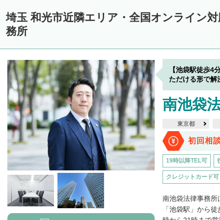
埼玉 和光市近隣エリア・全国オンライン
務所
【池袋駅徒歩4
ただける形で解
南池袋
東京都
初回相
19時以降TEL可
クレジットカード可
南池袋法律事務所
「池袋駅」から徒