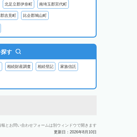
北足立郡伊奈町
南埼玉郡宮代町
企郡吉見町
比企郡鳩山町
北葛飾郡杉戸町
北葛飾郡松伏町
父郡小鹿野町
秩父郡皆野町
秩父郡横瀬町
を探す
査
相続財産調査
相続登記
家族信託
情報とお問い合わせフォームは別ウィンドウで開きます
更新日：2026年8月10日