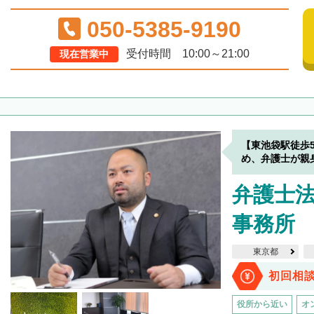
050-5385-9190
受付時間 10:00～21:00
現在営業中
【東池袋駅徒歩
め、弁護士が親
弁護士法
事務所
東京都
初回相
役所から近い
オ