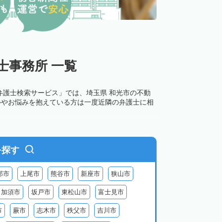
士事務所 一覧
弁護士検索サービス」では、埼玉県 和光市の不動
ルやお悩みを抱えている方は一度近隣の弁護士に相
を探す
部市
上尾市
熊谷市
新座市
狭山市
加須市
坂戸市
東松山市
富士見市
市
蕨市
志木市
秩父市
吉川市