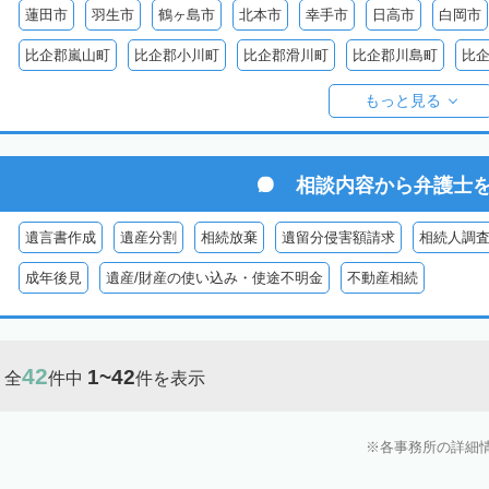
蓮田市
羽生市
鶴ヶ島市
北本市
幸手市
日高市
白岡市
比企郡嵐山町
比企郡小川町
比企郡滑川町
比企郡川島町
比
比企郡ときがわ町
入間郡三芳町
入間郡毛呂山町
入間郡越生町
もっと見る
児玉郡上里町
児玉郡神川町
児玉郡美里町
大里郡寄居町
秩
秩父郡長瀞町
秩父郡東秩父村
相談内容から
弁護士
遺言書作成
遺産分割
相続放棄
遺留分侵害額請求
相続人調
成年後見
遺産/財産の使い込み・使途不明金
不動産相続
42
1~42
全
件中
件を表示
各事務所の詳細