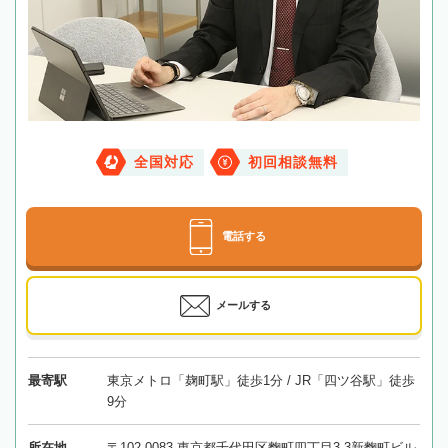
全国対応
初回相談無料
電話する
メールする
最寄駅
東京メトロ「麹町駅」徒歩1分 / JR「四ツ谷駅」徒歩
9分
所在地
〒102-0083 東京都千代田区麴町四丁目3-3新麴町ビル