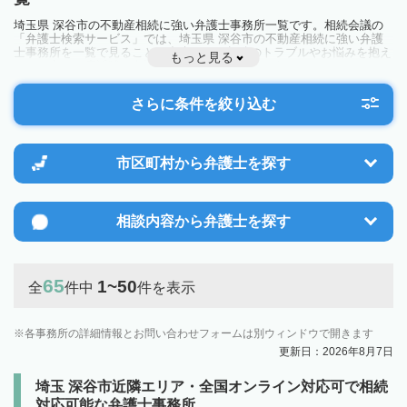
埼玉県 深谷市の不動産相続に強い弁護士事務所一覧です。相続会議の
「弁護士検索サービス」では、埼玉県 深谷市の不動産相続に強い弁護
士事務所を一覧で見ることが出来ます。相続のトラブルやお悩みを抱え
もっと見る
ている方は一度近隣の弁護士に相談してみましょう。
さらに条件を絞り込む
市区町村から
弁護士を探す
相談内容から
弁護士を探す
65
1~50
全
件中
件を表示
各事務所の詳細情報とお問い合わせフォームは別ウィンドウで開きます
更新日：2026年8月7日
埼玉 深谷市近隣エリア・全国オンライン対応可で相続
対応可能な弁護士事務所