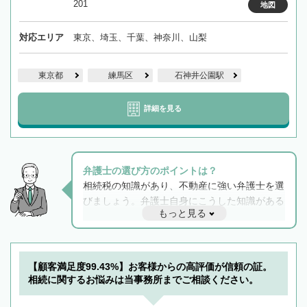
201
地図
対応エリア
東京、埼玉、千葉、神奈川、山梨
東京都
練馬区
石神井公園駅
詳細を見る
弁護士の選び方のポイントは？
相続税の知識があり、不動産に強い弁護士を選
びましょう。弁護士自身にこうした知識がある
もっと見る
と他士業との連携もスムーズに進み、トラブル
解決のみならず相続をトータルで任せることが
できます。また、相続は感情がからむ分野なの
でフィーリングも重要です。実際に電話や面談
【顧客満足度99.43%】お客様からの高評価が信頼の証。
で複数の弁護士と会話をしてウマが合う方に依
相続に関するお悩みは当事務所までご相談ください。
頼をするのがおすすめです。