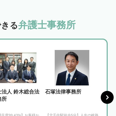
弁護士事務所
できる
士法人 鈴木総合法
石塚法律事務所
弁護
務所
足度99.43%】お客様か
【北千住駅徒歩5分】人生の岐路
【浜松