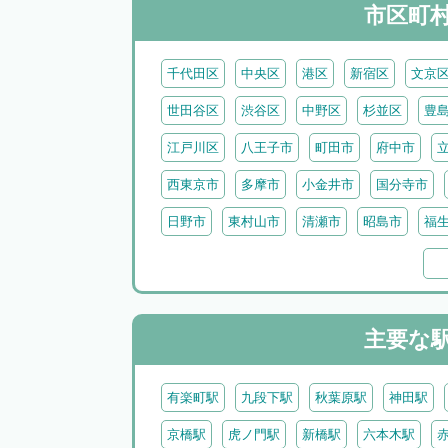
市区町
千代田区
中央区
港区
新宿区
文京
世田谷区
渋谷区
中野区
杉並区
豊
江戸川区
八王子市
町田市
府中市
西東京市
多摩市
小金井市
国分寺市
日野市
東村山市
清瀬市
昭島市
福
西多摩郡日の出町
西多摩郡奥多摩町
西多
三宅島
御蔵島
八丈島
青ヶ島
小笠
主要な
有楽町駅
九段下駅
秋葉原駅
神田駅
京橋駅
虎ノ門駅
新橋駅
六本木駅