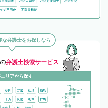
侵害額請求
相続人調査
相続財産調査
相続登記
・使途不明金
不動産相続
能な弁護士をお探しなら
」の
弁護士検索サービス
応エリアから探す
秋田
宮城
山形
福島
千葉
茨城
栃木
群馬