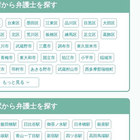
村から
弁護士を探す
区
台東区
墨田区
江東区
品川区
目黒区
大田区
島区
北区
荒川区
板橋区
練馬区
足立区
葛飾区
立川市
武蔵野市
三鷹市
調布市
東久留米市
青梅市
東大和市
国立市
狛江市
小平市
稲城市
生市
羽村市
あきる野市
武蔵村山市
西多摩郡瑞穂町
摩郡檜原村
伊豆大島
利島
新島
式根島
神津島
もっと見る
原村
駅から
弁護士を探す
飯田橋駅
日比谷駅
御茶ノ水駅
日本橋駅
銀座駅
赤坂駅
青山一丁目駅
新宿駅
四ツ谷駅
高田馬場駅