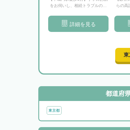
満な相続の完了に向け
をお伺いし、相続トラブルの予
らの高
士が親身に対応いたし
防・解決に取り組みます
関する
ます
詳細を見る
詳細を見る
東
都道府
東京都