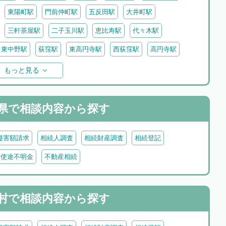
東陽町駅
門前仲町駅
五反田駅
大井町駅
三軒茶屋駅
二子玉川駅
恵比寿駅
代々木駅
東中野駅
荻窪駅
東高円寺駅
西荻窪駅
高円寺駅
駅
赤羽駅
王子駅
日暮里駅
石神井公園駅
もっと見る
小岩駅
西葛西駅
葛西駅
平井駅
新小岩駅
駅
国分寺駅
県で
相談内容から探す
侵害額請求
相続人調査
相続財産調査
相続登記
・使途不明金
不動産相続
村で
相談内容から探す