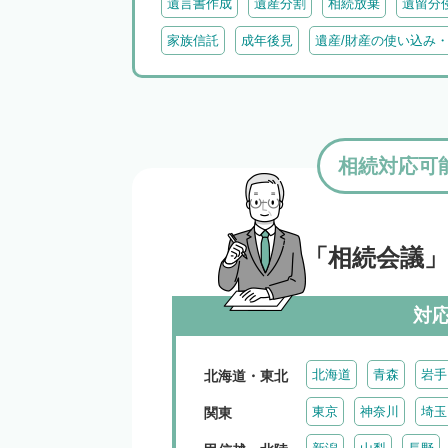
遺言書作成
遺産分割
相続放棄
遺留分
家族信託
成年後見
遺産/財産の使い込み
相続対応可
「相続会議
対
北海道
青森
岩手
北海道・東北
東京
神奈川
埼玉
関東