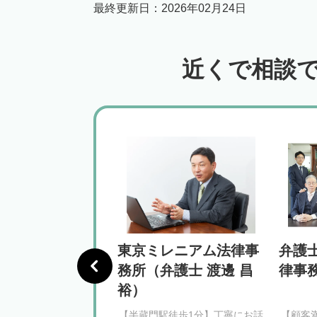
最終更新日：
2026年02月24日
近くで相談
律事務所
東京ミレニアム法律事
弁護
務所（弁護士 渡邊 昌
律事
裕）
丁目駅徒歩2分】権利の
【半蔵門駅徒歩1分】丁寧にお話
【顧客満