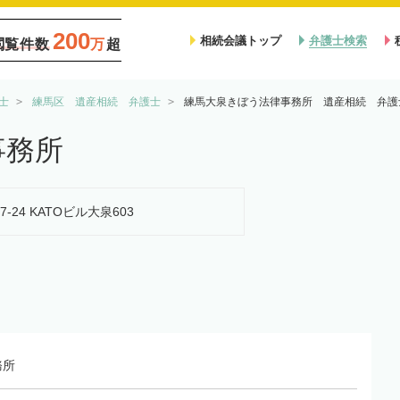
200
相続会議トップ
弁護士検索
閲覧件数
万
超
士
練馬区 遺産相続 弁護士
練馬大泉きぼう法律事務所 遺産相続 弁護
事務所
7-24 KATOビル大泉603
務所