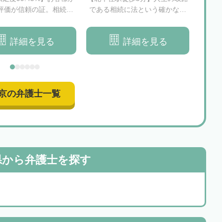
評価が信頼の証。相続に
である相続に法という確かな支
続手
お悩みは当事務所までご
えを
｜
相談ください。
詳細を見る
詳細を見る
京の弁護士一覧
県から
弁護士を探す