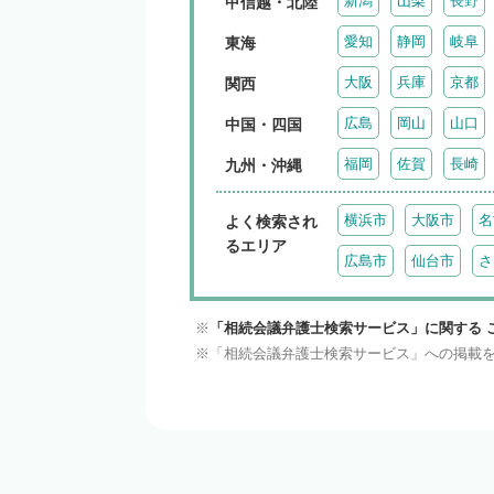
新潟
山梨
長野
甲信越・北陸
愛知
静岡
岐阜
東海
大阪
兵庫
京都
関西
広島
岡山
山口
中国・四国
福岡
佐賀
長崎
九州・沖縄
横浜市
大阪市
名
よく検索され
るエリア
広島市
仙台市
さ
「相続会議弁護士検索サービス」に関する 
「相続会議弁護士検索サービス」への掲載