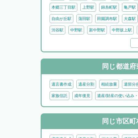
本郷三丁目駅
上野駅
錦糸町駅
亀戸駅
自由が丘駅
蒲田駅
田園調布駅
大森駅
渋谷駅
中野駅
新中野駅
中野坂上駅
阿佐ヶ谷駅
南阿佐ヶ谷駅
池袋駅
目白
大泉学園駅
北千住駅
金町駅
亀有駅
吉祥寺駅
武蔵境駅
三鷹駅
武蔵小金井
同じ都道府
遺言書作成
遺産分割
相続放棄
遺留分
家族信託
成年後見
遺産/財産の使い込み
同じ市区町