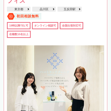
フィス
東京都
品川区
五反田駅
初回相談無料
19時以降TEL可
オンライン相談可
全国出張対応可
在籍数10名以上