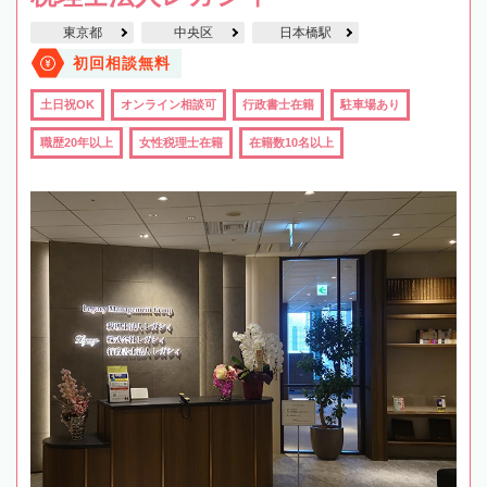
東京都
中央区
日本橋駅
初回相談無料
土日祝OK
オンライン相談可
行政書士在籍
駐車場あり
職歴20年以上
女性税理士在籍
在籍数10名以上