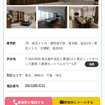
最寄駅
JR・東京メトロ・都営地下鉄「東京駅」徒歩2分 / 東
京メトロ「京橋駅」徒歩6分
所在地
〒104-0028 東京都中央区八重洲2-2-1 東京ミッドタウ
ン八重洲 八重洲セントラルタワー12F
地図
対応エリア
東京、神奈川、千葉、埼玉
050-5385-4715
電話番号
事務所に電話する
事務所にメールする