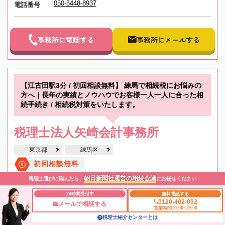
050-5448-8937
電話番号
事務所に電話する
事務所にメールする
【江古田駅3分 / 初回相談無料】 練馬で相続税にお悩みの
方へ｜長年の実績とノウハウでお客様一人一人に合った相
続手続き / 相続税対策をいたします。
税理士法人矢崎会計事務所
東京都
練馬区
初回相談無料
朝日新聞社運営の相続会議
税理士選びに悩んだら、
にお任せください
19時以降TEL可
24時間受付中
無料電話する
0120-402-092
メールで相談する
営業時間10:00~19:00
税理士紹介センターとは