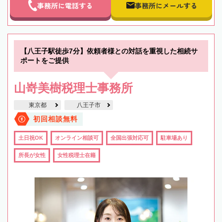
事務所に電話する
事務所にメールする
【八王子駅徒歩7分】依頼者様との対話を重視した相続サ
ポートをご提供
山嵜美樹税理士事務所
東京都
八王子市
初回相談無料
土日祝OK
オンライン相談可
全国出張対応可
駐車場あり
所長が女性
女性税理士在籍