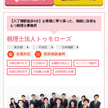
【八丁堀駅徒歩3分】お客様に寄り添った、相続に自信を
もつ税理士事務所
税理士法人トゥモローズ
東京都
中央区
日本橋駅
全国対応
初回相談無料
19時以降TEL可
土日祝OK
在籍数10名以上
オンライン相談可
全国出張対応可
行政書士在籍
女性税理士在籍