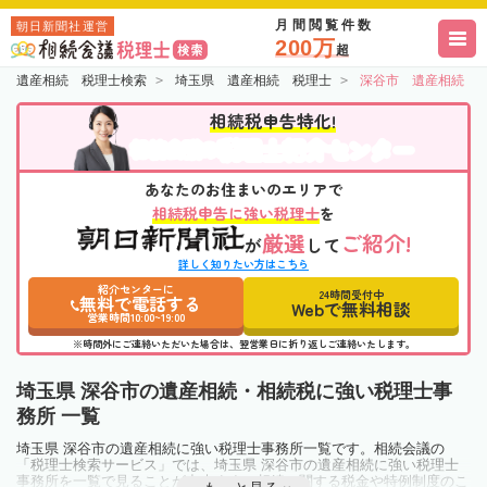
月間閲覧件数
朝日新聞社運営
200万
超
遺産相続 税理士検索
埼玉県 遺産相続 税理士
深谷市 遺産相続 
相続税申告特化!
税理士紹介センター
相続会議の
あなたのお住まいのエリアで
相続税申告に強い税理士
を
厳選
ご紹介!
が
して
詳しく知りたい方はこちら
紹介センターに
24時間受付中
無料で電話する
Webで無料相談
営業時間10:00~19:00
※時間外にご連絡いただいた場合は、翌営業日に折り返しご連絡いたします。
埼玉県 深谷市の遺産相続・相続税に強い税理士事
務所 一覧
埼玉県 深谷市の遺産相続に強い税理士事務所一覧です。相続会議の
「税理士検索サービス」では、埼玉県 深谷市の遺産相続に強い税理士
事務所を一覧で見ることが出来ます。相続に関する税金や特例制度のこ