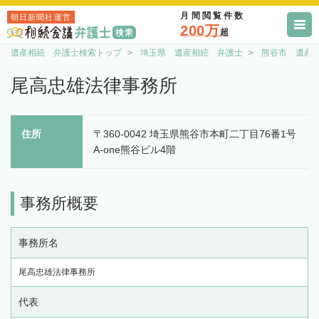
月間閲覧件数
朝日新聞社運営
200万
超
遺産相続 弁護士検索トップ
埼玉県 遺産相続 弁護士
熊谷市 遺産
尾高忠雄法律事務所
住所
〒360-0042 埼玉県熊谷市本町二丁目76番1号
A-one熊谷ビル4階
事務所概要
事務所名
尾高忠雄法律事務所
代表