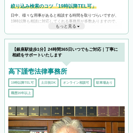
絞り込み検索のコツ「19時以降TEL可」
日中、様々な用事があると相談する時間を取りづらいですが、
19時以降も相談に対応してくれる事務所が多数ありますので、
もっと見る
遅い時間の相談が増えそうな場合はそのような事務所に絞り込
んで検索してみましょう。
19時以降TEL可の条件
を加えて再検索
【銀座駅徒歩1分】24時間365日いつでもご対応｜丁寧に
相続をサポートいたします
高下謹壱法律事務所
19時以降TEL可
土日祝OK
オンライン相談可
駐車場あり
職歴20年以上