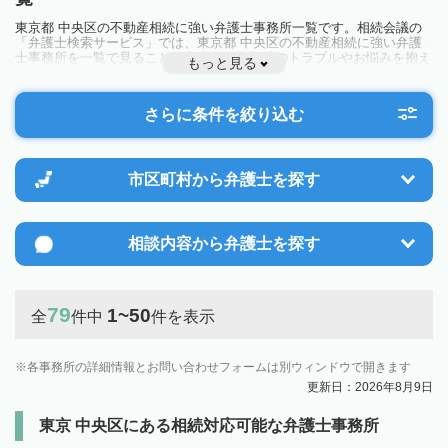
東京都 中央区の不動産相続に強い弁護士事務所一覧です。相続会議の
「弁護士検索サービス」では、東京都 中央区の不動産相続に強い弁護
士事務所を一覧で見ることが出来ます。相続のトラブルやお悩みを抱え
もっと見る
ている方は一度近隣の弁護士に相談してみましょう。
さらに条件を絞り込む
市区町村から
弁護士を探す
相談内容から
弁護士を探す
79
1~50
全
件中
件を表示
各事務所の詳細情報とお問い合わせフォームは別ウィンドウで開きます
更新日：2026年8月9日
東京 中央区にある相続対応可能な弁護士事務所