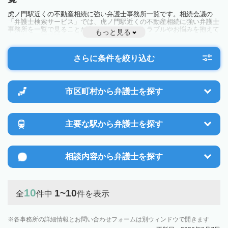
虎ノ門駅近くの不動産相続に強い弁護士事務所一覧です。相続会議の
「弁護士検索サービス」では、虎ノ門駅近くの不動産相続に強い弁護士
事務所を一覧で見ることが出来ます。相続のトラブルやお悩みを抱えて
もっと見る
いる方は一度近隣の弁護士に相談してみましょう。
さらに条件を絞り込む
市区町村から
弁護士を探す
主要な駅から
弁護士を探す
相談内容から
弁護士を探す
10
1~10
全
件中
件を表示
各事務所の詳細情報とお問い合わせフォームは別ウィンドウで開きます