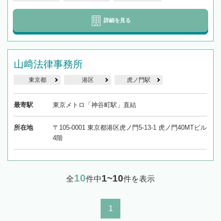
詳細を見る
山﨑法律事務所
東京都
港区
虎ノ門駅
最寄駅
東京メトロ「神谷町駅」直結
所在地
〒105-0001 東京都港区虎ノ門5-13-1 虎ノ門40MTビル
4階
10
1~10
全
件中
件を表示
1