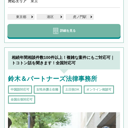
対応エリア
東京
東京都
港区
虎ノ門駅
詳細を見る
相続年間相談件数100件以上！複雑な案件にもご対応可｜
トコトン話を聞きます！全国対応可
鈴木＆パートナーズ法律事務所
中国語対応可
女性弁護士在籍
土日祝OK
オンライン相談可
全国出張対応可