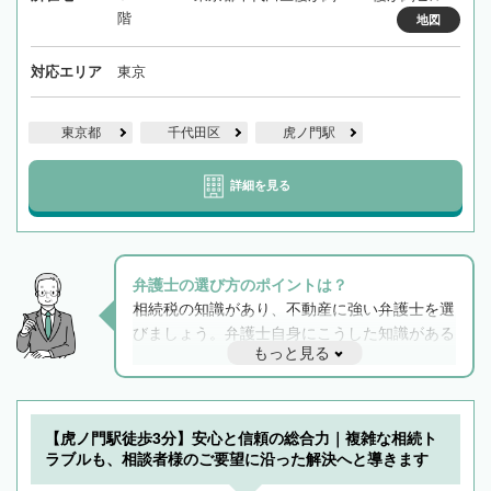
階
地図
対応エリア
東京
東京都
千代田区
虎ノ門駅
詳細を見る
弁護士の選び方のポイントは？
相続税の知識があり、不動産に強い弁護士を選
びましょう。弁護士自身にこうした知識がある
もっと見る
と他士業との連携もスムーズに進み、トラブル
解決のみならず相続をトータルで任せることが
できます。また、相続は感情がからむ分野なの
でフィーリングも重要です。実際に電話や面談
【虎ノ門駅徒歩3分】安心と信頼の総合力｜複雑な相続ト
で複数の弁護士と会話をしてウマが合う方に依
ラブルも、相談者様のご要望に沿った解決へと導きます
頼をするのがおすすめです。