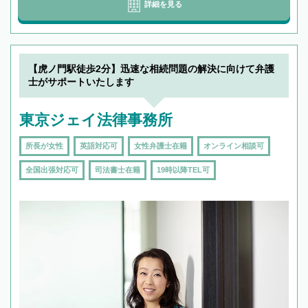
詳細を見る
【虎ノ門駅徒歩2分】迅速な相続問題の解決に向けて弁護
士がサポートいたします
東京ジェイ法律事務所
所長が女性
英語対応可
女性弁護士在籍
オンライン相談可
全国出張対応可
司法書士在籍
19時以降TEL可