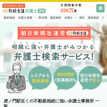
月間閲覧件数
朝日新聞社運営
200万
超
遺産相続 弁護士検索
東京都 遺産相続 弁護士
港区 遺産相続 弁
虎ノ門駅近くの不動産相続に強い弁護士事務所 一
覧