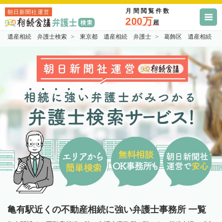
月間閲覧件数
朝日新聞社運営
200万
超
遺産相続 弁護士検索
東京都 遺産相続 弁護士
葛飾区 遺産相続 
亀有駅近くの不動産相続に強い弁護士事務所 一覧