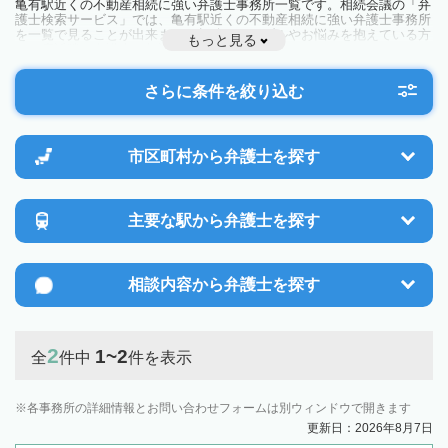
亀有駅近くの不動産相続に強い弁護士事務所一覧です。相続会議の「弁
護士検索サービス」では、亀有駅近くの不動産相続に強い弁護士事務所
を一覧で見ることが出来ます。相続のトラブルやお悩みを抱えている方
もっと見る
は一度近隣の弁護士に相談してみましょう。
さらに条件を絞り込む
市区町村から
弁護士を探す
主要な駅から
弁護士を探す
相談内容から
弁護士を探す
2
1~2
全
件中
件を表示
各事務所の詳細情報とお問い合わせフォームは別ウィンドウで開きます
更新日：2026年8月7日