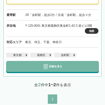
最寄駅
JR「金町駅」徒歩2分 / 京成「金町駅」徒歩２分
所在地
〒125-0041 東京都葛飾区東金町1-42-3 道ビル5階
地図
対応エリア
東京、埼玉、千葉、神奈川
東京都
葛飾区
金町駅
詳細を見る
2
1~2
全
件中
件を表示
1