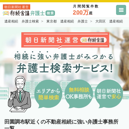
月間閲覧件数
朝日新聞社運営
200万
超
遺産相続 弁護士検索
東京都 遺産相続 弁護士
大田区 遺産相続 
田園調布駅近くの不動産相続に強い弁護士事務所
一覧