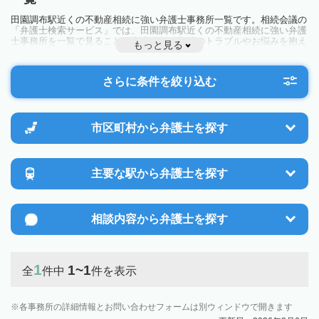
田園調布駅近くの不動産相続に強い弁護士事務所一覧です。相続会議の
「弁護士検索サービス」では、田園調布駅近くの不動産相続に強い弁護
士事務所を一覧で見ることが出来ます。相続のトラブルやお悩みを抱え
もっと見る
ている方は一度近隣の弁護士に相談してみましょう。
さらに条件を絞り込む
市区町村から
弁護士を探す
主要な駅から
弁護士を探す
相談内容から
弁護士を探す
1
1~1
全
件中
件を表示
各事務所の詳細情報とお問い合わせフォームは別ウィンドウで開きます