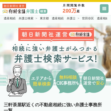
月間閲覧件数
朝日新聞社運営
200万
超
遺産相続 弁護士検索
東京都 遺産相続 弁護士
世田谷区 遺産相続
三軒茶屋駅近くの不動産相続に強い弁護士事務所
一覧