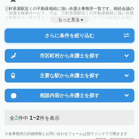
三軒茶屋駅近くの不動産相続に強い弁護士事務所一覧です。相続会議の
「弁護士検索サービス」では、三軒茶屋駅近くの不動産相続に強い弁護
士事務所を一覧で見ることが出来ます。相続のトラブルやお悩みを抱え
もっと見る
ている方は一度近隣の弁護士に相談してみましょう。
さらに条件を絞り込む
市区町村から
弁護士を探す
主要な駅から
弁護士を探す
相談内容から
弁護士を探す
2
1~2
全
件中
件を表示
各事務所の詳細情報とお問い合わせフォームは別ウィンドウで開きます