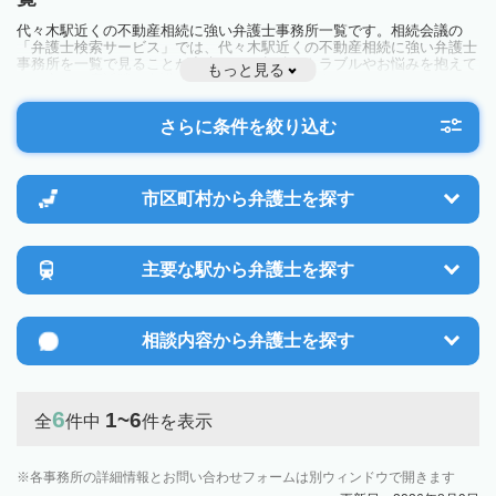
代々木駅近くの不動産相続に強い弁護士事務所一覧です。相続会議の
「弁護士検索サービス」では、代々木駅近くの不動産相続に強い弁護士
事務所を一覧で見ることが出来ます。相続のトラブルやお悩みを抱えて
もっと見る
いる方は一度近隣の弁護士に相談してみましょう。
さらに条件を絞り込む
市区町村から
弁護士を探す
主要な駅から
弁護士を探す
相談内容から
弁護士を探す
6
1~6
全
件中
件を表示
各事務所の詳細情報とお問い合わせフォームは別ウィンドウで開きます