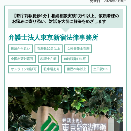
更新日：2026年8月9日
【都庁前駅徒歩1分】相続相談実績1万件以上。依頼者様の
お悩みに寄り添い、対話を大切に解決をめざします
弁護士法人東京新宿法律事務所
役所から近い
在籍数10名以上
女性弁護士在籍
全国出張対応可
税理士在籍
19時以降TEL可
オンライン相談可
駐車場あり
職歴20年以上
土日祝OK