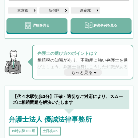
東京都
新宿区
新宿駅
詳細を見る
解決事例を見る
弁護士の選び方のポイントは？
相続税の知識があり、不動産に強い弁護士を選
びましょう。弁護士自身にこうした知識がある
もっと見る
と他士業との連携もスムーズに進み、トラブル
解決のみならず相続をトータルで任せることが
できます。また、相続は感情がからむ分野なの
でフィーリングも重要です。実際に電話や面談
【代々木駅徒歩3分】正確・適切なご対応により、スムー
で複数の弁護士と会話をしてウマが合う方に依
ズに相続問題を解決いたします
頼をするのがおすすめです。
弁護士法人 優誠法律事務所
19時以降TEL可
土日祝OK