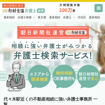
月間閲覧件数
朝日新聞社運営
200万
超
遺産相続 弁護士検索
東京都 遺産相続 弁護士
渋谷区 遺産相続 
代々木駅近くの不動産相続に強い弁護士事務所 一
覧