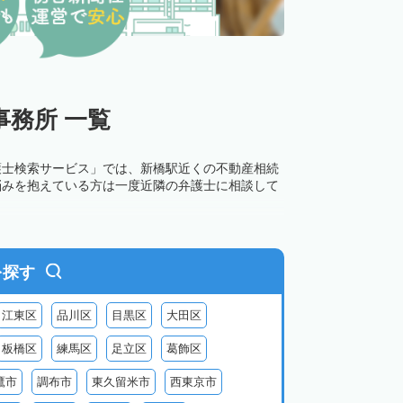
務所 一覧
護士検索サービス」では、新橋駅近くの不動産相続
悩みを抱えている方は一度近隣の弁護士に相談して
を探す
江東区
品川区
目黒区
大田区
板橋区
練馬区
足立区
葛飾区
鷹市
調布市
東久留米市
西東京市