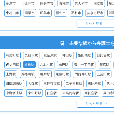
多摩市
小金井市
国分寺市
青梅市
東大和市
国立市
狛
東村山市
清瀬市
昭島市
福生市
羽村市
あきる野市
武
西多摩郡日の出町
西多摩郡奥多摩町
西多摩郡檜原村
伊豆大島
もっと見る
御蔵島
八丈島
青ヶ島
小笠原村
主要な駅から
弁護士
有楽町駅
九段下駅
秋葉原駅
神田駅
飯田橋駅
日比谷駅
新橋駅
虎ノ門駅
六本木駅
赤坂駅
青山一丁目駅
新宿駅
上野駅
錦糸町駅
亀戸駅
東陽町駅
門前仲町駅
五反田駅
田園調布駅
大森駅
三軒茶屋駅
二子玉川駅
恵比寿駅
代々
中野坂上駅
東中野駅
荻窪駅
東高円寺駅
西荻窪駅
高円寺
目白駅
赤羽駅
王子駅
日暮里駅
石神井公園駅
大泉学園駅
もっと見る
西葛西駅
葛西駅
平井駅
新小岩駅
吉祥寺駅
武蔵境駅