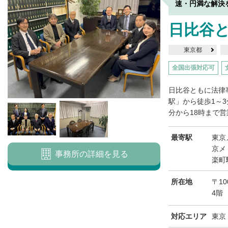
速・円満な解決
日比谷
東京都
全国出張対応可
日比谷ともに法律
駅」から徒歩1～
分から18時まで営
最寄駅
東京
京メ
事務所の詳細を見る
楽町
所在地
〒10
4階
対応エリア
東京