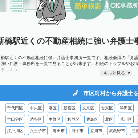
新橋駅近くの不動産相続に強い弁護士事
新橋駅近くの不動産相続に強い弁護士事務所一覧です。相続会議の「弁
に強い弁護士事務所を一覧で見ることが出来ます。相続のトラブルやお
みましょう。
もっと見る
市区町村から
弁護士
千代田区
中央区
港区
新宿区
文京区
台東区
墨田区
世田谷区
渋谷区
中野区
杉並区
豊島区
北区
荒川区
江戸川区
八王子市
町田市
府中市
立川市
武蔵野市
三