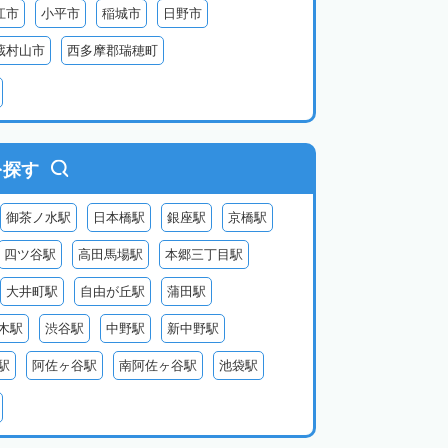
江市
小平市
稲城市
日野市
蔵村山市
西多摩郡瑞穂町
利島
新島
式根島
神津島
三宅島
を探す
御茶ノ水駅
日本橋駅
銀座駅
京橋駅
四ツ谷駅
高田馬場駅
本郷三丁目駅
大井町駅
自由が丘駅
蒲田駅
木駅
渋谷駅
中野駅
新中野駅
駅
阿佐ヶ谷駅
南阿佐ヶ谷駅
池袋駅
北千住駅
金町駅
亀有駅
小岩駅
三鷹駅
武蔵小金井駅
国分寺駅