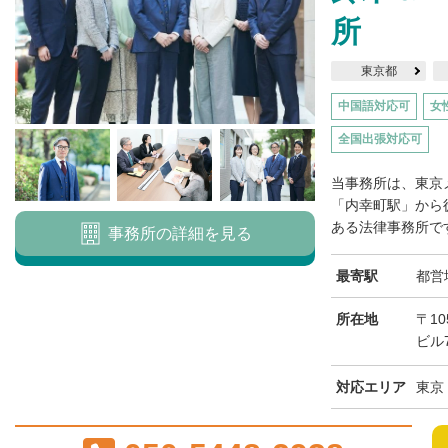
所
東京都
中国語対応可
女
全国出張対応可
当事務所は、東京
「内幸町駅」から
ある法律事務所です
事務所の詳細を見る
最寄駅
都営
所在地
〒10
ビル7
対応エリア
東京