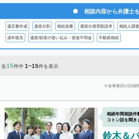
相談内容から
弁護士
遺言書作成
遺産分割
相続放棄
遺留分侵害額請求
相続人調
成年後見
遺産/財産の使い込み・使途不明金
不動産相続
15
1~15
全
件中
件を表示
各事務所の詳細
相続年間相談件
コトン話を聞き
鈴木＆