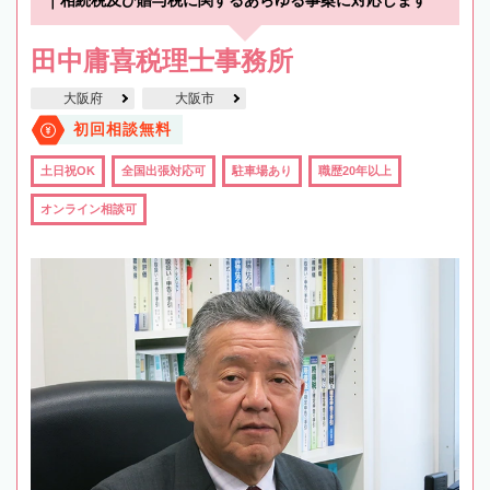
｜相続税及び贈与税に関するあらゆる事案に対応します
田中庸喜税理士事務所
大阪府
大阪市
初回相談無料
土日祝OK
全国出張対応可
駐車場あり
職歴20年以上
オンライン相談可