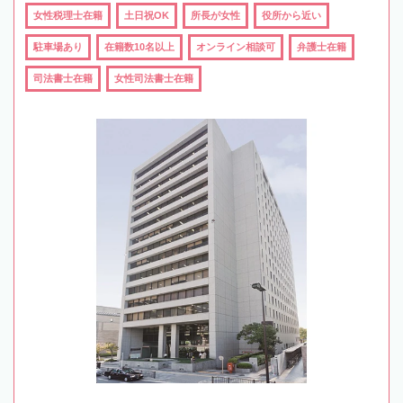
女性税理士在籍
土日祝OK
所長が女性
役所から近い
駐車場あり
在籍数10名以上
オンライン相談可
弁護士在籍
司法書士在籍
女性司法書士在籍