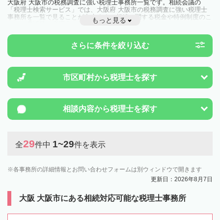
大阪府 大阪市の税務調査に強い税理士事務所一覧です。相続会議の
「税理士検索サービス」では、大阪府 大阪市の税務調査に強い税理士
事務所を一覧で見ることが出来ます。相続に関する税金や特例制度のこ
もっと見る
とは一度近隣の税理士に相談してみましょう。
さらに条件を絞り込む
市区町村から
税理士を探す
相談内容から
税理士を探す
29
1~29
全
件中
件を表示
各事務所の詳細情報とお問い合わせフォームは別ウィンドウで開きます
更新日：2026年8月7日
大阪 大阪市にある相続対応可能な税理士事務所