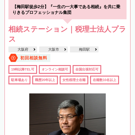
【梅田駅徒歩2分】『一生の一大事である相続』を共に乗
りきるプロフェッショナル集団
相続ステーション｜税理士法人プラ
ス
大阪府
大阪市
梅田駅
初回相談無料
19時以降TEL可
オンライン相談可
全国出張対応可
駐車場あり
職歴20年以上
女性税理士在籍
在籍数10名以上