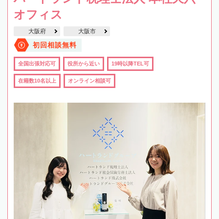
オフィス
大阪府
大阪市
初回相談無料
全国出張対応可
役所から近い
19時以降TEL可
在籍数10名以上
オンライン相談可