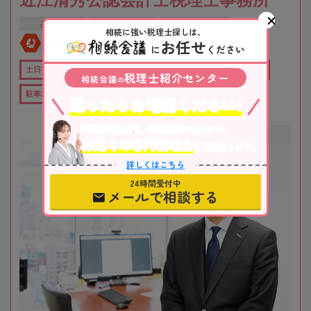
兵庫県
神戸市
三ノ宮駅
相続に強い税理士探しは、
お任せ
全国対応
初回相談無料
に
ください
土日祝OK
オンライン相談可
役所から近い
職歴20年以上
税理士紹介センター
相続会議
の
駐車場あり
迷ったらお電話ください!
不動産や株式等、相続資産に合わせて、
お近くの専門税理士
をご紹介します。
詳しくはこちら
24時間受付中
メールで相談する