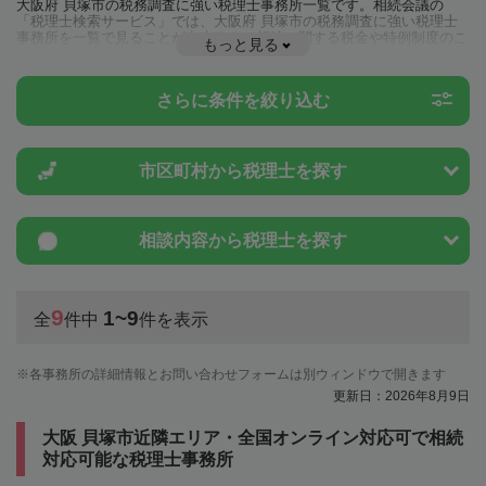
大阪府 貝塚市の税務調査に強い税理士事務所一覧です。相続会議の
「税理士検索サービス」では、大阪府 貝塚市の税務調査に強い税理士
事務所を一覧で見ることが出来ます。相続に関する税金や特例制度のこ
もっと見る
とは一度近隣の税理士に相談してみましょう。
さらに条件を絞り込む
市区町村から
税理士を探す
相談内容から
税理士を探す
9
1~9
全
件中
件を表示
各事務所の詳細情報とお問い合わせフォームは別ウィンドウで開きます
更新日：2026年8月9日
大阪 貝塚市近隣エリア・全国オンライン対応可で相続
対応可能な税理士事務所