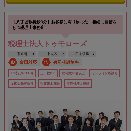
【八丁堀駅徒歩3分】お客様に寄り添った、相続に自信を
もつ税理士事務所
税理士法人トゥモローズ
東京都
中央区
日本橋駅
全国対応
初回相談無料
19時以降TEL可
土日祝OK
在籍数10名以上
オンライン相談可
全国出張対応可
行政書士在籍
女性税理士在籍