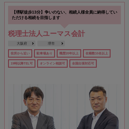
【堺駅徒歩13分】争いのない、相続人様全員に納得してい
ただける相続を目指します
税理士法人ユーマス会計
大阪府
堺市
役所から近い
駐車場あり
職歴20年以上
在籍数10名以上
19時以降TEL可
オンライン相談可
全国出張対応可