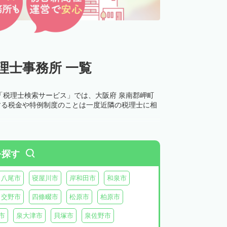
理士事務所 一覧
「税理士検索サービス」では、大阪府 泉南郡岬町
する税金や特例制度のことは一度近隣の税理士に相
を探す
八尾市
寝屋川市
岸和田市
和泉市
交野市
四條畷市
松原市
柏原市
市
泉大津市
貝塚市
泉佐野市