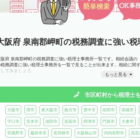
大阪府 泉南郡岬町の税務調査に強い税
大阪府 泉南郡岬町の税務調査に強い税理士事務所一覧です。相続会議の
の税務調査に強い税理士事務所を一覧で見ることが出来ます。相続に関
談してみましょう。
もっと見る
市区町村から
税理士
大阪市
堺市
東大阪市
枚方市
豊中市
吹田市
高槻市
守口市
茨木市
池田市
箕面市
摂津市
門真市
大東市
羽曳野市
藤井寺市
富田林市
大阪狭山市
河内長野市
高石