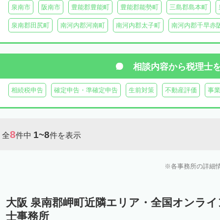
泉南市
阪南市
豊能郡豊能町
豊能郡能勢町
三島郡島本町
泉南郡田尻町
南河内郡河南町
南河内郡太子町
南河内郡千早赤
相談内容から
税理士
相続税申告
確定申告・準確定申告
生前対策
不動産評価
事
8
1~8
全
件中
件を表示
各事務所の詳細
大阪 泉南郡岬町近隣エリア・全国オンラ
士事務所