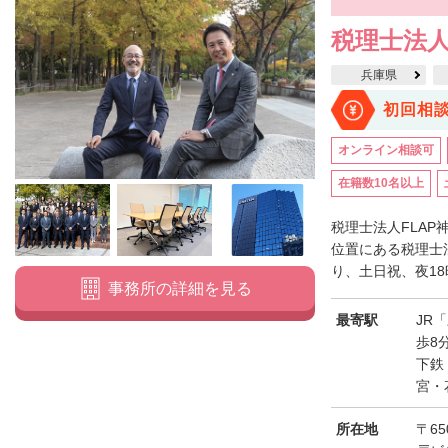
税理士法人
兵庫県
初回相
オンライン相談可
在籍数10名以上
税理士法人FLAP
位置にある税理士
り、土日祝、夜18
事務所の詳細を見る
最寄駅
JR
歩8
下鉄
宮・
所在地
〒6