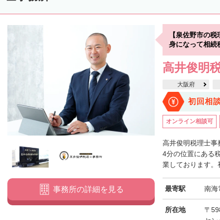
【泉佐野市の税
身になって相続
高井俊明
大阪府
初回相
オンライン相談可
高井俊明税理士事
4分の位置にある
業しております。初
最寄駅
南海
事務所の詳細を見る
所在地
〒59