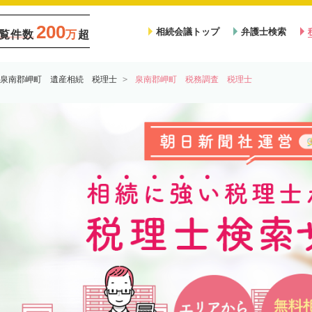
200
相続会議トップ
弁護士検索
覧件数
万
超
泉南郡岬町 遺産相続 税理士
泉南郡岬町 税務調査 税理士