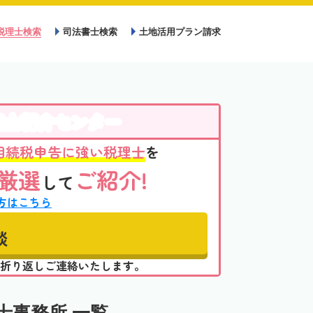
税理士検索
司法書士検索
土地活用プラン請求
理士紹介センター
相続税申告に強い税理士
を
厳選
ご紹介!
して
方はこちら
談
折り返しご連絡いたします。
士事務所 一覧