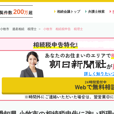
200
相続会議トップ
弁護士検索
覧件数
万
超
小牧市 遺産相続 税理士
小牧市 相続税申告 税理士
税
相続税申告特化!
相続会議の
あなたのお住まいのエリアで
が
詳しく知りたい
24時間受付中
Webで無料相
※時間外にご連絡いただいた場合は、翌営業日に
愛知県 小牧市の相続税申告に強い税理