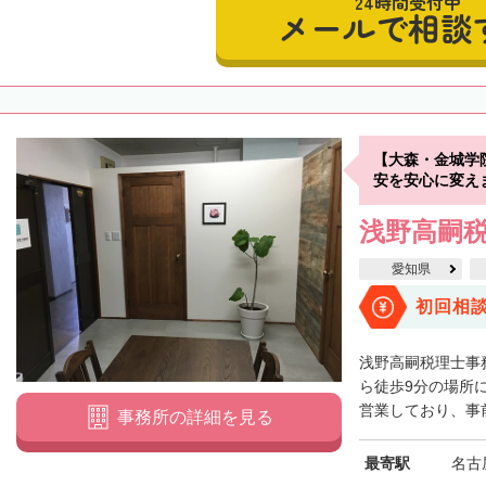
24時間受付中
メールで相談
【大森・金城学
安を安心に変え
浅野高嗣
愛知県
初回相
浅野高嗣税理士事
ら徒歩9分の場所
営業しており、事前
事務所の詳細を見る
最寄駅
名古