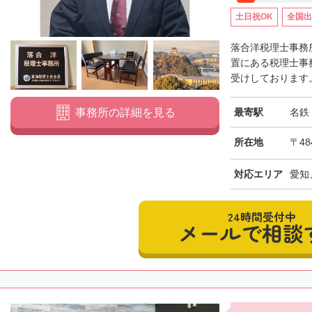
土日祝OK
全国出
落合洋税理士事務
置にある税理士事
受けしております。
最寄駅
名鉄
事務所の詳細を見る
所在地
〒48
対応エリア
愛知
24時間受付中
メールで相談