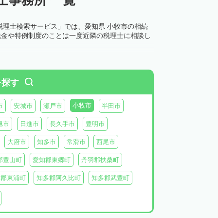
税理士検索サービス」では、愛知県 小牧市の相続
税金や特例制度のことは一度近隣の税理士に相談し
を探す
小牧市
市
安城市
瀬戸市
半田市
旭市
日進市
長久手市
豊明市
大府市
知多市
常滑市
西尾市
郡豊山町
愛知郡東郷町
丹羽郡扶桑町
多郡東浦町
知多郡阿久比町
知多郡武豊町
北設楽郡東栄町
北設楽郡豊根村