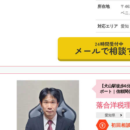
所在地
〒46
ベニ
対応エリア
愛知
24時間受付中
メールで相談
【犬山駅徒歩6
ポート｜信頼関
落合洋税
愛知県
初回相