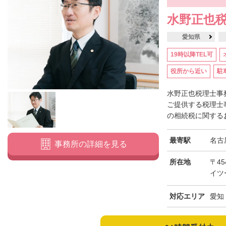
水野正也
愛知県
19時以降TEL可
役所から近い
駐
水野正也税理士事
ご提供する税理士
の相続税に関するお
最寄駅
名古
事務所の詳細を見る
所在地
〒45
イツ
対応エリア
愛知