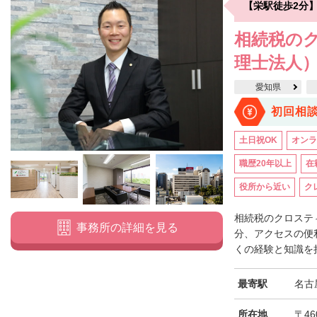
【栄駅徒歩2分
相続税の
理士法人
愛知県
初回相
土日祝OK
オンラ
職歴20年以上
在
役所から近い
ク
相続税のクロステ
事務所の詳細を見る
分、アクセスの便
くの経験と知識を持
最寄駅
名古
所在地
〒46