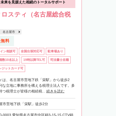
】未来を見据えた相続のトータルサポート
クロスティ（名古屋総合税
）
名古屋市
談無料
イン相談可
全国出張対応可
駐車場あり
籍数10名以上
19時以降TEL可
司法書士在籍
レジットカード可
ィは、名古屋市営地下鉄「栄駅」から徒歩2
利な立地に事務所を構える税理士法人です。多
つ税理士が皆様の相続税...
続きを読む
屋市営地下鉄「栄駅」徒歩2分
0-0003 愛知県名古屋市中区錦3-15-15 CTV錦