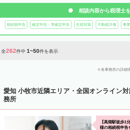
相談内容から
税理士
相続税申告
確定申告・準確定申告
生前対策
不動産評価
事
262
1~50
全
件中
件を表示
各事務所の詳細
愛知 小牧市近隣エリア・全国オンライン
務所
【高畑駅徒歩1
様の相続税申告