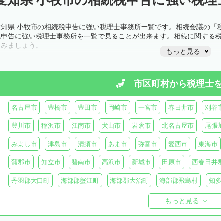
愛知県 小牧市の相続税申告に強い税理士事務所一覧です。相続会議の「
税申告に強い税理士事務所を一覧で見ることが出来ます。相続に関する
てみましょう。
もっと見る
市区町村から
税理士
名古屋市
豊橋市
豊田市
岡崎市
一宮市
春日井市
刈谷
豊川市
稲沢市
江南市
犬山市
岩倉市
北名古屋市
尾張
みよし市
津島市
清須市
あま市
弥富市
愛西市
東海市
蒲郡市
知立市
碧南市
高浜市
新城市
田原市
西春日井
丹羽郡大口町
海部郡蟹江町
海部郡大治町
海部郡飛島村
知
知多郡美浜町
知多郡南知多町
額田郡幸田町
北設楽郡設楽町
もっと見る