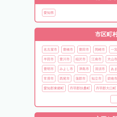
愛知県
市区町
名古屋市
豊橋市
豊田市
岡崎市
一
半田市
豊川市
稲沢市
江南市
犬山
豊明市
みよし市
津島市
清須市
あ
常滑市
西尾市
蒲郡市
知立市
碧南
愛知郡東郷町
丹羽郡扶桑町
丹羽郡大口町
知多郡東浦町
知多郡阿久比町
知多郡武豊
北設楽郡設楽町
北設楽郡東栄町
北設楽郡