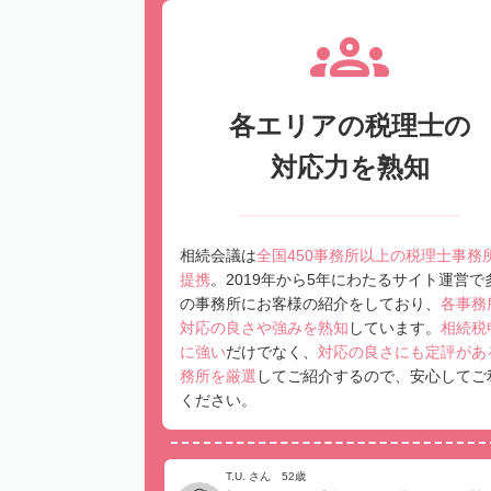
各エリアの税理士の
対応力を熟知
相続会議は
全国450事務所以上の税理士事務
提携
。2019年から5年にわたるサイト運営で
の事務所にお客様の紹介をしており、
各事務
対応の良さや強みを熟知
しています。
相続税
に強い
だけでなく、
対応の良さにも定評があ
務所を厳選
してご紹介するので、安心してご
ください。
T.U. さん 52歳