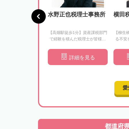
法人 いぶき 岡
水野正也税理士事務所
横田
所
駅徒歩5分】依頼者様の
【高畑駅徒歩1分】資産課税部門
【柳生
切にする相続税申告｜
で経験を積んだ税理士が皆様の
る不安
寄り添ったご提案を行
相続税申告を徹底サポート
います
詳細を見る
詳細を見る
愛
都道府