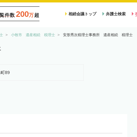
200
相続会議トップ
弁護士検索
覧件数
万
超
士
小牧市 遺産相続 税理士
安形秀次税理士事務所 遺産相続 税理士
所
島町89