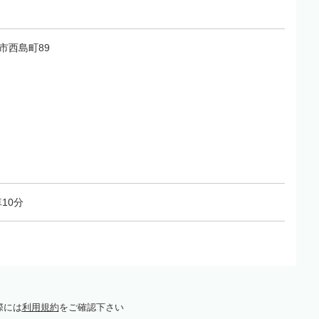
牧市西島町89
10分
際には
利用規約
をご確認下さい