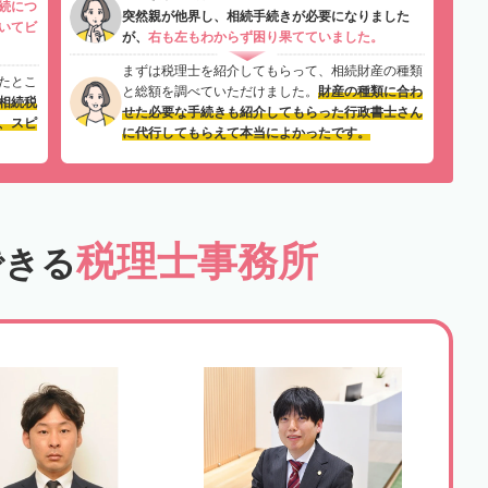
続につ
突然親が他界し、相続手続きが必要になりました
いてビ
が、
右も左もわからず困り果てていました。
まずは税理士を紹介してもらって、相続財産の種類
たとこ
と総額を調べていただけました。
財産の種類に合わ
相続税
せた必要な手続きも紹介してもらった行政書士さん
、スピ
に代行してもらえて本当によかったです。
税理士事務所
できる