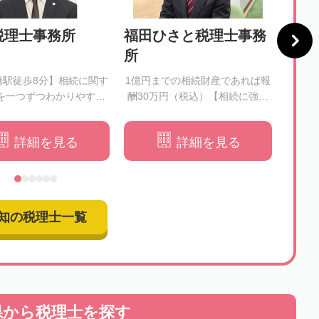
税理士事務所
福田ひさと税理士事務
神田
所
所
橋駅徒歩8分】相続に関す
1億円までの相続財産であれば報
【女
を一つずつわかりやすく
酬30万円（税込）【相続に強い
め細
解消いたします
税理士がすべて業務を行うので
申
安心】
詳細を見る
詳細を見る
知の税理士一覧
県から
税理士を探す