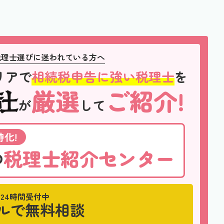
税理士選びに迷われている方へ
リアで
相続税申告に強い税理士
を
厳選
ご紹介!
が
して
化!
税理士紹介センター
の
24時間受付中
ルで無料相談