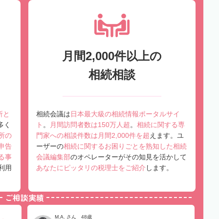
月間2,000件以上の
相続相談
所と
相続会議は
日本最大級の相続情報ポータルサイ
多く
ト
。
月間訪問者数は150万人超
。
相続に関する専
所の
門家への相談件数は月間2,000件を超
えます。ユ
申告
ーザーの
相続に関するお困りごとを熟知した相続
る事
会議編集部
のオペレーターがその知見を活かして
利用
あなたにピッタリの税理士をご紹介
します。
ご相談実績
M.A. さん 48歳