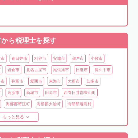
村から
税理士を探す
宮市
春日井市
刈谷市
安城市
瀬戸市
小牧市
市
岩倉市
北名古屋市
尾張旭市
日進市
長久手市
ま市
弥富市
愛西市
東海市
大府市
知多市
市
高浜市
新城市
田原市
西春日井郡豊山町
海部郡蟹江町
海部郡大治町
海部郡飛島村
町
知多郡美浜町
知多郡南知多町
額田郡幸田町
もっと見る
豊根村