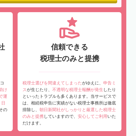
社
信頼できる
税理士のみと提携
コ
税理士選びを間違えてしまった
がゆえに、
申告ミ
助け
ス
が生じたり、
不透明な税理士報酬が発生
したり
で運
といったトラブルも多くあります。当サービスで
、
日
は、相続税申告に実績がない税理士事務所は徹底
その
排除し、
朝日新聞社がしっかりと厳選した税理士
のみと提携
していますので、
安心してご利用
いた
だけます。