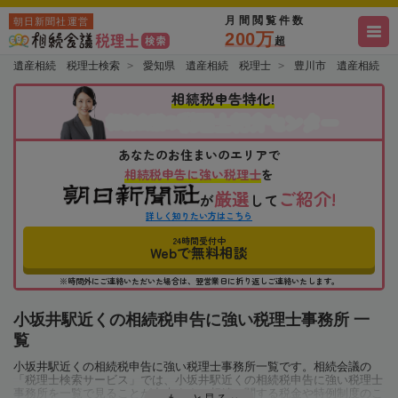
月間閲覧件数
朝日新聞社運営
200万
超
遺産相続 税理士検索
愛知県 遺産相続 税理士
豊川市 遺産相続 
相続税申告特化!
税理士紹介センター
相続会議の
あなたのお住まいのエリアで
相続税申告に強い税理士
を
厳選
ご紹介!
が
して
詳しく知りたい方はこちら
24時間受付中
Webで無料相談
※時間外にご連絡いただいた場合は、翌営業日に折り返しご連絡いたします。
小坂井駅近くの相続税申告に強い税理士事務所 一
覧
小坂井駅近くの相続税申告に強い税理士事務所一覧です。相続会議の
「税理士検索サービス」では、小坂井駅近くの相続税申告に強い税理士
事務所を一覧で見ることが出来ます。相続に関する税金や特例制度のこ