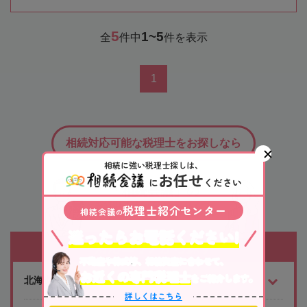
5
1~5
全
件中
件を表示
1
相続対応可能な税理士をお探しなら
相続に強い税理士探しは、
お任せ
に
ください
「相続会議」の
税理士検索サービス
税理士紹介センター
相続会議
の
迷ったらお電話ください!
対応エリアから探す
不動産や株式等、相続資産に合わせて、
お近くの専門税理士
をご紹介します。
北海道・東北
詳しくはこちら