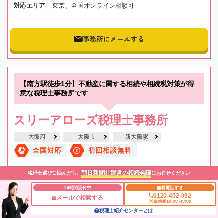
対応エリア
東京、全国オンライン相談可
事務所にメールする
【南方駅徒歩1分】不動産に関する相続や相続税対策が得
意な税理士事務所です
スリーアローズ税理士事務所
大阪府
大阪市
新大阪駅
全国対応
初回相談無料
朝日新聞社運営の相続会議
税理士選びに悩んだら、
にお任せください
24時間受付中
無料電話する
0120-402-092
メールで相談する
営業時間10:00~19:00
税理士紹介センターとは