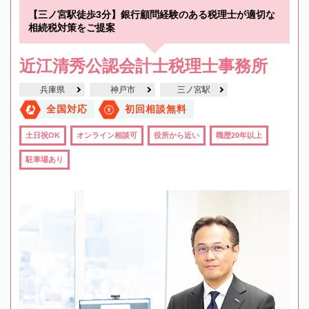
【三ノ宮駅徒歩3分】銀行顧問経験のある税理士が適切な
相続税対策をご提案
近江清秀公認会計士税理士事務所
兵庫県
神戸市
三ノ宮駅
全国対応
初回相談無料
土日祝OK
オンライン相談可
役所から近い
職歴20年以上
駐車場あり