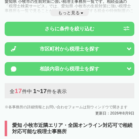
愛知県 小牧市の生前対策に強い税理士事務所一覧です。相続会議の
「税理士検索サービス」では、愛知県 小牧市の生前対策に強い税理士
事務所を一覧で見ることが出来ます。相続に関する税金や特例制度のこ
もっと見る
とは一度近隣の税理士に相談してみましょう。
さらに条件を絞り込む
市区町村から
税理士を探す
相談内容から
税理士を探す
17
1~17
全
件中
件を表示
各事務所の詳細情報とお問い合わせフォームは別ウィンドウで開きます
更新日：2026年8月9日
愛知 小牧市近隣エリア・全国オンライン対応可で相続
対応可能な税理士事務所