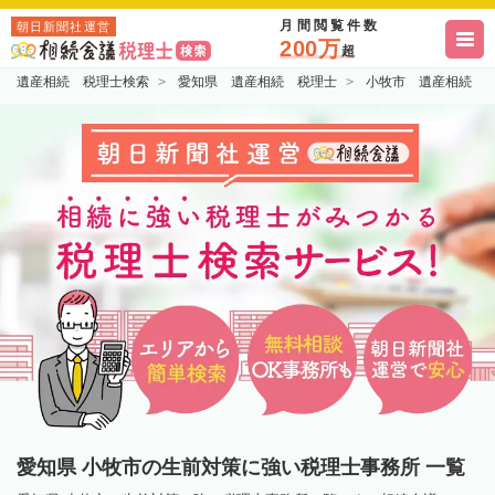
月間閲覧件数
朝日新聞社運営
200万
超
遺産相続 税理士検索
愛知県 遺産相続 税理士
小牧市 遺産相続 
愛知県 小牧市の生前対策に強い税理士事務所 一覧