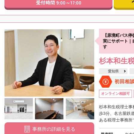
受付時間 9:00～17:00
【原境町バス停
実にサポート｜
す
杉本和生
愛知県
初回相
オンライン相談可
杉本和生税理士事
歩3分、名古屋鉄
ある税理士事務所で
事務所の詳細を見る