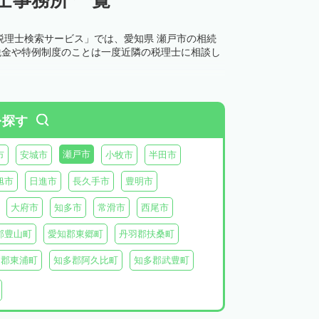
税理士検索サービス」では、愛知県 瀬戸市の相続
税金や特例制度のことは一度近隣の税理士に相談し
を探す
瀬戸市
市
安城市
小牧市
半田市
旭市
日進市
長久手市
豊明市
大府市
知多市
常滑市
西尾市
郡豊山町
愛知郡東郷町
丹羽郡扶桑町
多郡東浦町
知多郡阿久比町
知多郡武豊町
北設楽郡東栄町
北設楽郡豊根村