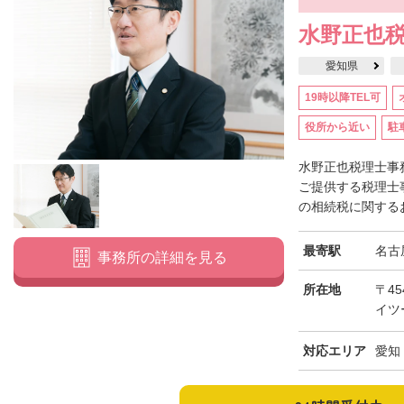
水野正也
愛知県
19時以降TEL可
役所から近い
駐
水野正也税理士事
ご提供する税理士
の相続税に関するお
最寄駅
名古
事務所の詳細を見る
所在地
〒45
イツ
対応エリア
愛知