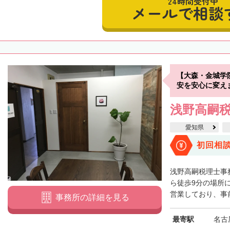
24時間受付中
メールで相談
【大森・金城学
安を安心に変え
浅野高嗣
愛知県
初回相
浅野高嗣税理士事
ら徒歩9分の場所
営業しており、事前
事務所の詳細を見る
最寄駅
名古