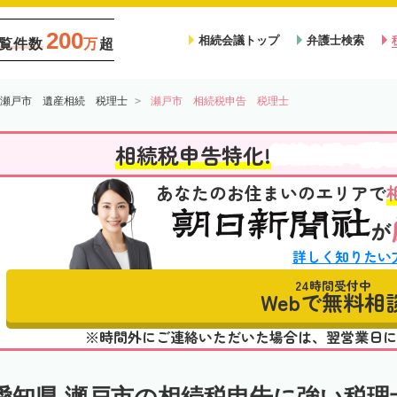
200
相続会議トップ
弁護士検索
覧件数
万
超
瀬戸市 遺産相続 税理士
瀬戸市 相続税申告 税理士
税
相続税申告特化!
相続会議の
あなたのお住まいのエリアで
が
詳しく知りたい
24時間受付中
Webで無料相
※時間外にご連絡いただいた場合は、翌営業日に
愛知県 瀬戸市の相続税申告に強い税理