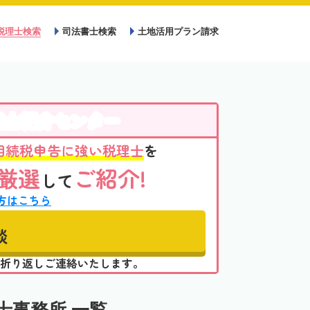
税理士検索
司法書士検索
土地活用プラン請求
理士紹介センター
相続税申告に強い税理士
を
厳選
ご紹介!
して
方はこちら
談
折り返しご連絡いたします。
士事務所 一覧