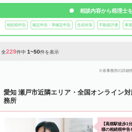
相談内容から
税理士
相続税申告
確定申告・準確定申告
生前対策
不動産評価
事
229
1~50
全
件中
件を表示
各事務所の詳細
愛知 瀬戸市近隣エリア・全国オンライン
務所
【高畑駅徒歩1
様の相続税申告