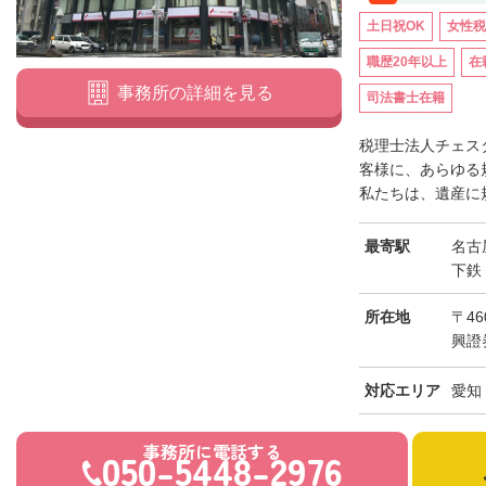
土日祝OK
女性税
職歴20年以上
在
事務所の詳細を見る
司法書士在籍
税理士法人チェス
客様に、あらゆる
私たちは、遺産に規
最寄駅
名古
下鉄
所在地
〒46
興證
対応エリア
愛知
事務所に電話する
050-5448-2976