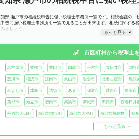
愛知県 瀬戸市の相続税申告に強い税理士事務所一覧です。相続会議の「
税申告に強い税理士事務所を一覧で見ることが出来ます。相続に関する
てみましょう。
もっと見る
市区町村から
税理士
名古屋市
豊橋市
豊田市
岡崎市
一宮市
春日井市
刈谷
豊川市
稲沢市
江南市
犬山市
岩倉市
北名古屋市
尾張
みよし市
津島市
清須市
あま市
弥富市
愛西市
東海市
蒲郡市
知立市
碧南市
高浜市
新城市
田原市
西春日井
丹羽郡大口町
海部郡蟹江町
海部郡大治町
海部郡飛島村
知
知多郡美浜町
知多郡南知多町
額田郡幸田町
北設楽郡設楽町
もっと見る